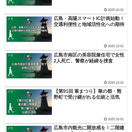
2025.10.01
広島・高陽スマートIC計画始動！
メモ
交通利便性と地域活性化への期待
2025.10.01
広島市南区の美容院兼住宅で女性
メモ
2人死亡、警察が経緯を捜査
2025.10.01
【第91回 筆まつり】筆の都・熊
メモ
野町で受け継がれる伝統と活気
2025.10.01
広島市内観光に開放感を！二階建
メモ