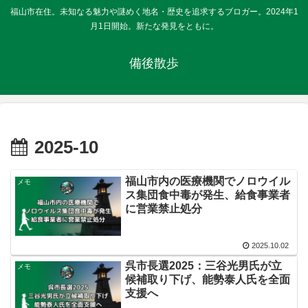
福山市在住。未知なる魅力や謎めく地名・歴史を追求するブロガー。2024年1
月1日開始。新たな発見をともに。
備後散歩
2025-10
福山市内の医療機関でノロウイル
メモ
ス集団食中毒が発生、給食事業者
に営業禁止処分
2025.10.02
呉市長選2025：三谷光男氏が立
メモ
候補取り下げ、能勢泰人氏を全面
支援へ