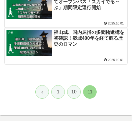
てオープンバス「スカイでる～
ぷ」期間限定運行開始
2025.10.01
福山城、国内屈指の多聞櫓遺構を
メモ
初確認！築城400年を経て蘇る歴
史のロマン
2025.10.01
前
1
10
11
へ