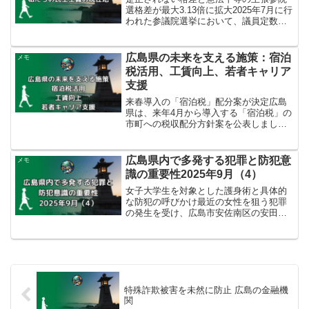
選格差が最大3.13倍に拡大2025年7月に行
われた参議院選挙において、議員定数が
選挙区の人口に比例しておらず、憲法が
保障する選挙権の平等に反するとして、
弁護士らが選挙無効を求めた裁判が広島
広島県の未来を支える施策：宿泊
メモ
高裁で開始され...
税活用、工賃向上、若者キャリア
支援
来春導入の「宿泊税」配分案が決定広島
県は、来年4月から導入する「宿泊税」の
市町への税収配分方針案を公表しまし
た。この宿泊税は、修学旅行などを除く
県内宿泊者に対して、1人1泊あたり200円
が課税されるものです。県の試算による
広島県内で多発する犯罪と防犯意
メモ
と、来年度の税収は...
識の重要性2025年9月（4）
女子大学生を対象とした護身術と具体的
な防犯の呼びかけ最近の女性を狙う犯罪
の発生を受け、広島市安佐南区の安田女
子大学では、女子学生の防犯意識を高め
るための防犯教室が開催されました。看
護学生を含む約130人の2年生が参加し、
警察官から護身術や犯...
特殊詐欺被害を未然に防止 広島の金融機
関