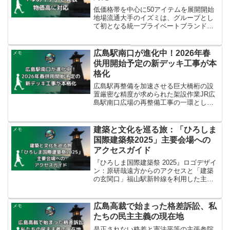
低価格帯を中心に50アイテムを展開開始
地場流通大手のイズミは、グループとし
て初となる統一プライベートブランド
「ゆめイチ」を発表しました。9月11日か
ら、飲料や食品を中心に50アイテムで販
売を開始します。ブランド名「ゆめイ
広島駅南口が進化中！2026年春
メモ
チ」には、価格も品質...
供用開始予定の新デッキ工事が本
格化
広島駅再整備を加速させる巨大橋桁の設
置厳密な精度が求められた架設作業JR広
島駅南口広場の再整備工事の一環とし
て、駅と商業施設エールエールA館を結ぶ
新たな歩行者用デッキ（ペデストリアン
デッキ）の橋桁取り付け工事が、2025年
建築と文化を巡る旅：「ひろしま
メモ
10月7日未明に行...
国際建築祭2025」主要会場への
アクセスガイド
『ひろしま国際建築祭 2025』ロゴデザイ
ン：原研哉遠方からのアクセスと「建築
の玄関口」福山駅新幹線を利用した主要
ルートと飛行機からの乗り換え「ひろし
ま国際建築祭2025」の主要開催地である
福山市は、山陽新幹線の停車駅であるJR
広島高裁で始まった格差訴訟、私
メモ
福山駅を玄...
たちの民主主義の現在地
是正されない格差と憲法平等の主張参院