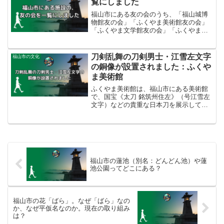
覧にしました
福山市にある友の会のうち、「福山城博
物館友の会」「ふくやま美術館友の会」
「ふくやま文学館友の会」「ふくやま文
化ホール友の会」「広島県立歴史博物館
友の会」「福山市立動物園友の会」を一
覧にしました。年会費や有効期限、主な
刀剣乱舞の刀剣男士・江雪左文字
福山市の文化
会員特典をご紹介します。
の銅像が設置されました：ふくや
ま美術館
ふくやま美術館は、福山市にある美術館
で、国宝《太刀 銘筑州住左》（号江雪左
文字）などの貴重な日本刀を展示してい
ます。また、人気ゲーム「刀剣乱舞」の
キャラクター「江雪左文字」の銅像も設
置されています。今回は国宝などの刀剣
がふくやま美術館に所蔵された経緯や愛
用した人物を中心にご紹介します。
福山市の蓮池（別名：どんどん池）や蓮
池公園ってどこにある？
福山市の花「ばら」。なぜ「ばら」なの
か、なぜ平仮名なのか。現在の取り組み
は？