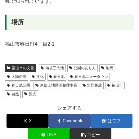
称で知られています。
場所
福山市春日町4丁目2-1
福山市の文化
備後三大池
公園のあり方
地元
太陽の滴
文化
春日池
春日池ニュータウン
春日池公園
東部土地区画整理事業
水野勝成
福山市
自然
観光
シェアする
X
Facebook
はてブ
LINE
コピー