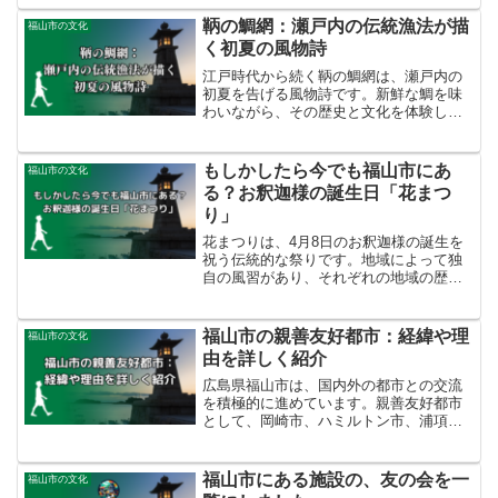
要なマイルストーンを振り返ります。
鞆の鯛網：瀬戸内の伝統漁法が描
福山市の文化
く初夏の風物詩
江戸時代から続く鞆の鯛網は、瀬戸内の
初夏を告げる風物詩です。新鮮な鯛を味
わいながら、その歴史と文化を体験し、
地元の人々との交流を楽しむことができ
ます。大型連休にまだ予定のない方は、
ぜひこの機会に鞆の鯛網を体験してみて
もしかしたら今でも福山市にあ
福山市の文化
ください。新鮮な鯛の味わいと共に、瀬
る？お釈迦様の誕生日「花まつ
戸内の初夏を感じてみてはいかがでしょ
り」
うか。
花まつりは、4月8日のお釈迦様の誕生を
祝う伝統的な祭りです。地域によって独
自の風習があり、それぞれの地域の歴史
や文化を反映しています。広島県福山市
にも花まつりの風習がありました。現代
社会でも、その伝統と意義を保ち続けて
福山市の親善友好都市：経緯や理
福山市の文化
います。
由を詳しく紹介
広島県福山市は、国内外の都市との交流
を積極的に進めています。親善友好都市
として、岡崎市、ハミルトン市、浦項
市、タクロバン市、マウイ郡と提携して
います。文化、教育、産業など、さまざ
まな分野で交流を行っており、アジア諸
福山市にある施設の、友の会を一
福山市の文化
国をはじめ世界各都市との国...