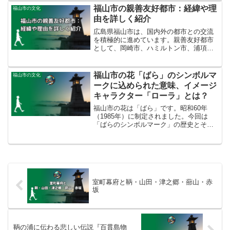
その和歌に込められた思いやその背景に
福山市の親善友好都市：経緯や理
福山市の文化
ついて詳しく解説し...
由を詳しく紹介
広島県福山市は、国内外の都市との交流
を積極的に進めています。親善友好都市
として、岡崎市、ハミルトン市、浦項
市、タクロバン市、マウイ郡と提携して
います。文化、教育、産業など、さまざ
まな分野で交流を行っており、アジア諸
福山市の花「ばら」のシンボルマ
福山市の文化
国をはじめ世界各都市との国...
ークに込められた意味、イメージ
キャラクター「ローラ」とは？
福山市の花は「ばら」です。昭和60年
（1985年）に制定されました。今回は
「ばらのシンボルマーク」の歴史とその
意味、ばらを活用したまちづくりの取り
組みについて紹介します。福山市の都市
ブランド力の向上と知名度の向上を目指
すストーリーをご覧ください。
室町幕府と鞆・山田・津之郷・蔀山・赤
坂
鞆の浦に伝わる悲しい伝説『百貫島物