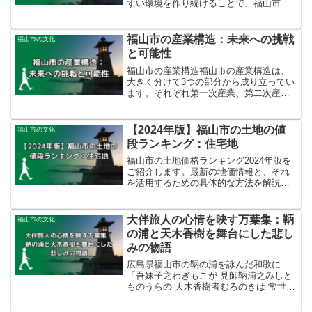
すい環境を作り続けることで、福山市の
未来を良くするための視点を提供しま
す。福山市の子育て支援制度「福山ネウ
ボラ」についてもいくつか紹介します。
福山市の産業構造：未来への挑戦
福山市の文化
と可能性
福山市の産業構造福山市の産業構造は、
大きく分けて3つの部分から成り立ってい
ます。それぞれ第一次産業、第二次産
業、第三次産業と呼ばれます。第一次産
業とは、農業や漁業など、自然の恵みを
直接利用する産業を指します。福山市の
【2024年版】福山市の土地の値
福山市の文化
産業の中で、第一次産業は...
段ランキング：住宅地
福山市の土地価格ランキング2024年版を
ご紹介します。最新の地価情報と、それ
を活用するための具体的な方法を解説し
ます。新居探しや不動産投資に役立つ情
報満載です。
大伴旅人の心情を映す万葉集：鞆
福山市の文化
の浦と天木香樹を舞台にした悲し
みの物語
広島県福山市の鞆の浦を詠んだ和歌に
「吾妹子之わぎもこが 見師鞆浦之みしと
ものうらの 天木香樹者むろのきは 常世有
跡とこよにあれど 見之人曽奈吉みしひと
ぞなき」というものがあります。今回は