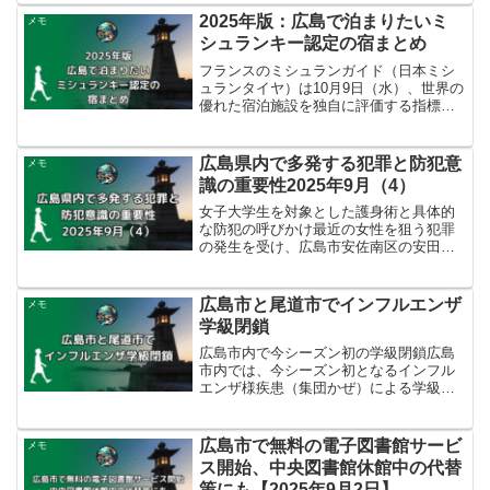
ファイナルラウンドベスト4以上、そして
2025年版：広島で泊まりたいミ
メモ
頂点を目指すこ...
シュランキー認定の宿まとめ
フランスのミシュランガイド（日本ミシ
ュランタイヤ）は10月9日（水）、世界の
優れた宿泊施設を独自に評価する指標
「ミシュランキー」の結果を発表しまし
た。レストランの「星」と同じくキー
（鍵）の数で評価されるこの国際的な格
広島県内で多発する犯罪と防犯意
メモ
付けにおいて、広島県から...
識の重要性2025年9月（4）
女子大学生を対象とした護身術と具体的
な防犯の呼びかけ最近の女性を狙う犯罪
の発生を受け、広島市安佐南区の安田女
子大学では、女子学生の防犯意識を高め
るための防犯教室が開催されました。看
護学生を含む約130人の2年生が参加し、
広島市と尾道市でインフルエンザ
メモ
警察官から護身術や犯...
学級閉鎖
広島市内で今シーズン初の学級閉鎖広島
市内では、今シーズン初となるインフル
エンザ様疾患（集団かぜ）による学級閉
鎖が確認されました。閉鎖となったの
は、佐伯区にある広島市立五日市中学校
の2年生の1クラスです。9月29日現在、ク
広島市で無料の電子図書館サービ
メモ
ラス38人中24人が...
ス開始、中央図書館休館中の代替
策にも【2025年9月2日】