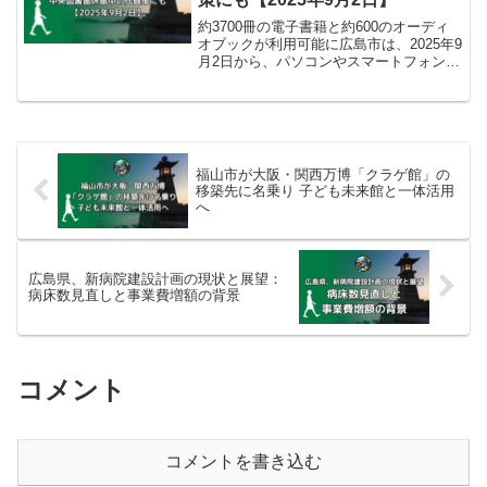
約3700冊の電子書籍と約600のオーディ
オブックが利用可能に広島市は、2025年9
月2日から、パソコンやスマートフォンな
どで無料で書籍を閲覧できる「広島市電
子図書館」サービスを開始しました。広
島市立図書館の利用登録をしていれば、
約3700...
福山市が大阪・関西万博「クラゲ館」の
移築先に名乗り 子ども未来館と一体活用
へ
広島県、新病院建設計画の現状と展望：
病床数見直しと事業費増額の背景
コメント
コメントを書き込む