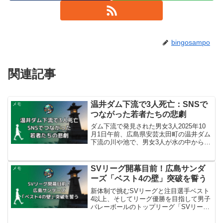
bingosampo
関連記事
温井ダム下流で3人死亡：SNSで
メモ
つながった若者たちの悲劇
ダム下流で発見された男女3人2025年10
月1日午前、広島県安芸太田町の温井ダム
下流の川や池で、男女3人が水の中から発
見されました。午前4時15分ごろと4時45
分ごろ、「自殺を企てている者がいる」
「ダムに飛び込んだようだ」という通報
SVリーグ開幕目前！広島サンダ
メモ
が関係者...
ーズ「ベスト4の壁」突破を誓う
新体制で挑むSVリーグと注目選手ベスト
4以上、そしてリーグ優勝を目指して男子
バレーボールのトップリーグ「SVリー
グ」は10月24日に開幕します。広島サン
ダーズは、昨シーズン達成できなかった