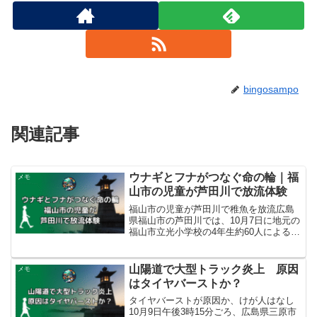
bingosampo
関連記事
ウナギとフナがつなぐ命の輪｜福
メモ
山市の児童が芦田川で放流体験
福山市の児童が芦田川で稚魚を放流広島
県福山市の芦田川では、10月7日に地元の
福山市立光小学校の4年生約60人によるウ
ナギとフナ（ヘラブナ）の稚魚の放流が
行われました。これは、水産資源や河川
環境について学ぶ総合学習の一環とし
山陽道で大型トラック炎上 原因
メモ
て、芦田川漁業協同...
はタイヤバーストか？
タイヤバーストが原因か、けが人はなし
10月9日午後3時15分ごろ、広島県三原市