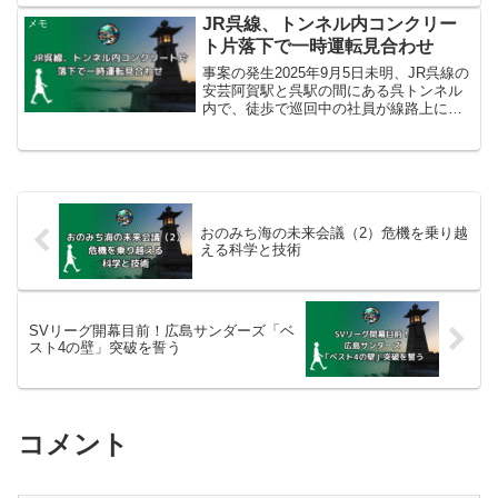
ジシャンの六角精児さん（63歳）が、存
続の議論が続いているJR芸備線を応援す
JR呉線、トンネル内コンクリー
メモ
るため、2025年9月...
ト片落下で一時運転見合わせ
事案の発生2025年9月5日未明、JR呉線の
安芸阿賀駅と呉駅の間にある呉トンネル
内で、徒歩で巡回中の社員が線路上にコ
ンクリート片2つを発見しました。大きい
もので約20センチ四方、厚さ3センチあ
り、トンネルの天井から剥がれて落下し
たものとみら...
おのみち海の未来会議（2）危機を乗り越
える科学と技術
SVリーグ開幕目前！広島サンダーズ「ベ
スト4の壁」突破を誓う
コメント