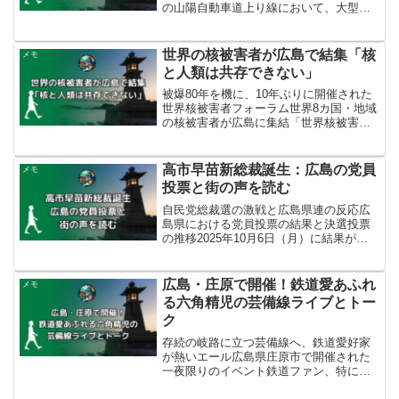
の山陽自動車道上り線において、大型ト
ラックが炎上する火災事故が発生しまし
た。現場は三原久井インターチェンジ
（IC）付近です。警察や消防などによる
世界の核被害者が広島で結集「核
メモ
と、通報は大型トラ...
と人類は共存できない」
被爆80年を機に、10年ぶりに開催された
世界核被害者フォーラム世界8カ国・地域
の核被害者が広島に集結「世界核被害者
フォーラム」が、2025年10月5日から6日
の2日間にわたり、広島市中区のJMSアス
テールプラザで開催されました。このフ
高市早苗新総裁誕生：広島の党員
メモ
ォーラ...
投票と街の声を読む
自民党総裁選の激戦と広島県連の反応広
島県における党員投票の結果と決選投票
の推移2025年10月6日（月）に結果が出
た自民党総裁選では、決選投票の末、高
市早苗氏が新総裁に選出されました。広
島市中区のホテルで開票が行われた広島
広島・庄原で開催！鉄道愛あふれ
メモ
県支部連合会の党員...
る六角精児の芸備線ライブとトー
ク
存続の岐路に立つ芸備線へ、鉄道愛好家
が熱いエール広島県庄原市で開催された
一夜限りのイベント鉄道ファン、特に
「乗り鉄」として知られる俳優でミュー