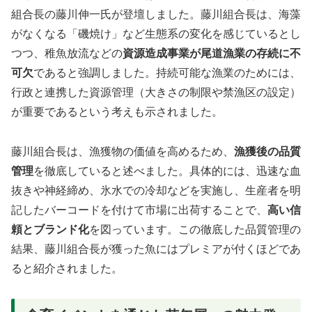
組合長の藤川伸一氏が登壇しました。藤川組合長は、海藻
がなくなる「磯焼け」など生態系の変化を感じているとし
つつ、稚魚放流などの
資源造成事業が尾道漁業の存続に不
可欠
であると強調しました。持続可能な漁業のためには、
行政と連携した資源管理（大きさの制限や禁漁区の設定）
が重要であるという考えも示されました。
藤川組合長は、漁獲物の価値を高めるため、
漁獲後の品質
管理
を徹底していると述べました。具体的には、迅速な血
抜きや神経締め、氷水での冷却などを実施し、生産者を明
記したバーコードを付けて市場に出荷することで、
高い信
頼とブランド化
を図っています。この徹底した品質管理の
結果、藤川組合長が獲った魚にはプレミアが付くほどであ
ると紹介されました。