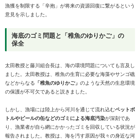
漁獲を制限する「辛抱」が将来の資源回復に繋がるという
意見を示しました。
海底のゴミ問題と「稚魚のゆりかご」の
保全
太田教授と藤川組合長は、海の環境問題についても言及し
ました。太田教授は、稚魚の生育に必要な海藻やサンゴ礁
などからなる
「稚魚のゆりかご」
のような天然の生息環境
の保護が不可欠であると説きました。
しかし、漁場には陸上から河川を通じて流れ込む
ペットボ
トルやビールの缶などのゴミによる海底汚染
が深刻であ
り、漁業者が自ら網にかかったゴミを回収している状況が
報告されました。教授は、海を汚す原因が我々の身近な河