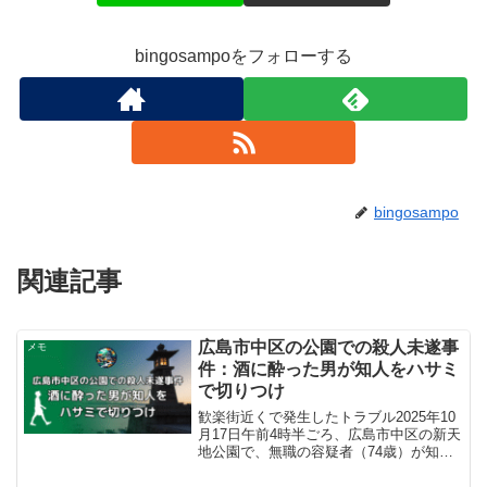
bingosampoをフォローする
bingosampo
関連記事
広島市中区の公園での殺人未遂事
メモ
件：酒に酔った男が知人をハサミ
で切りつけ
歓楽街近くで発生したトラブル2025年10
月17日午前4時半ごろ、広島市中区の新天
地公園で、無職の容疑者（74歳）が知人
男性（36歳）の顔面/頬をハサミで切りつ
け、殺害しようとした疑い（殺人未遂）