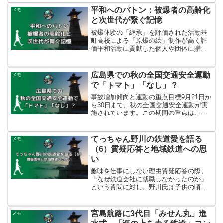
で逮捕されました。事件の発覚は、「男
平和へのバトン：被爆者の高齢化
メモ
同士でも...
と次世代が繋ぐ記憶
被爆体験の「継承」を評価された活動基
町高校による「原爆の絵」制作が高く評
価平和活動に貢献した個人や団体に贈ら
れる谷本清平和賞が、広島市立基町高校
普通科創造表現コースに授与されまし
た。この賞は、被爆者支援に尽力した
広島県での秋の全国交通安全運動
メモ
故・谷本清牧師の遺志を継ぎ、...
で「トマト」「なし」？
事故増加傾向と運動の重点目標9月21日か
ら30日まで、秋の全国交通安全運動が実
施されています。この期間の重点は、歩
行者の安全な道路横断、反射材や明るい
色の服の着用促進、「ながらスマホ」や
飲酒運転の根絶です。広島県内の交通事
てっちゃん野川の鉄道愛を語る
メモ
故死者数は、9月2...
（6）質疑応答と地域鉄道への思
い
趣味を仕事にしない理由質疑応答の際、
「なぜ鉄道会社に就職しなかったのか」
という質問に対し、野川氏は子供の頃は
車掌になりたかったが、「趣味を仕事に
すると純粋に楽しめなくなるタイプ」だ
と途中で気づいたと答えました。そのた
宮島航路に3代目「みせん丸」進
メモ
め、鉄道は一生の趣味にし...