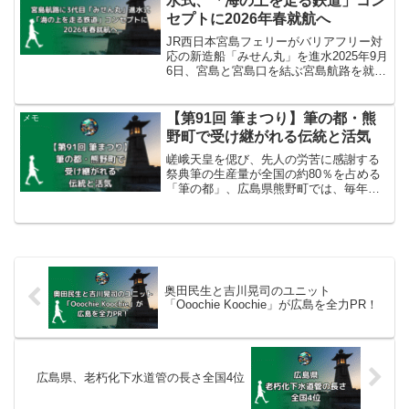
水式、「海の上を走る鉄道」コン
セプトに2026年春就航へ
JR西日本宮島フェリーがバリアフリー対
応の新造船「みせん丸」を進水2025年9月
6日、宮島と宮島口を結ぶ宮島航路を就航
する新たなフェリー「みせん丸」の進水
式が広島県福山市で行われました。この
船はJR西日本宮島フェリーが発注した3
【第91回 筆まつり】筆の都・熊
メモ
代目となる旅...
野町で受け継がれる伝統と活気
嵯峨天皇を偲び、先人の労苦に感謝する
祭典筆の生産量が全国の約80％を占める
「筆の都」、広島県熊野町では、毎年秋
分の日に恒例の「筆まつり」が開催され
ます。第91回目となる2025年は、9月23
日（火・祝）に榊山神社周辺、筆の里工
房周辺、熊野中...
奥田民生と吉川晃司のユニット
「Ooochie Koochie」が広島を全力PR！
広島県、老朽化下水道管の長さ全国4位