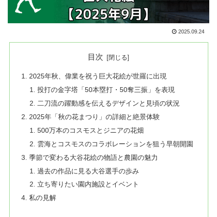
2025.09.24
目次
2025年秋、偉業を祝う巨大花絵が世羅に出現
投打の金字塔「50本塁打・50奪三振」を表現
二刀流の躍動感を伝えるデザインと見頃の状況
2025年「秋の花まつり」の詳細と絶景体験
500万本のコスモスとジニアの花畑
雲海とコスモスのコラボレーションを狙う早朝開園
季節で変わる大谷花絵の物語と農園の魅力
過去の作品に見る大谷選手の歩み
立ち寄りたい園内施設とイベント
私の見解