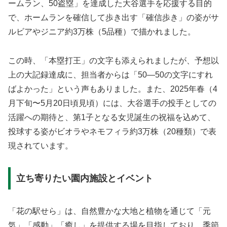
ームラン、50盗塁」を達成した大谷選手を応援する目的
で、ホームランを確信して歩き出す「確信歩き」の姿がサ
ルビアやジニア約3万株（5品種）で描かれました。
この時、「本塁打王」の文字も添えられましたが、予想以
上の大記録達成に、担当者からは「50―50の文字にすれ
ばよかった」という声もありました。また、2025年春（4
月下旬〜5月20日頃見頃）には、大谷選手の投手としての
活躍への期待と、第1子となる女児誕生の祝福を込めて、
投球する姿がビオラやネモフィラ約3万株（20種類）で表
現されています。
立ち寄りたい園内施設とイベント
「花の駅せら」は、自然豊かな大地と植物を通じて「元
気」「感動」「癒し」を提供する場を目指しており、季節