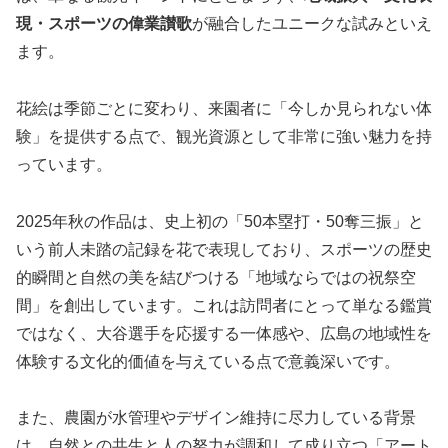
現・スポーツの偉業讃歌
が融合したユニークな試みといえ
ます。
花絵は季節ごとに変わり、来園者に「今しか見られない体
験」を提供する点で、観光資源として非常に強い魅力を持
っています。
2025年秋の作品は、史上初の「50本塁打・50奪三振」と
いう前人未踏の記録を花で表現しており、スポーツの歴史
的瞬間と自然の美を結びつける「地域ならではの祝祭空
間」を創出しています。これは訪問者にとって単なる鑑賞
ではなく、大谷選手を応援する一体感や、広島の地域性を
体験する文化的価値を与えている点で意義深いです。
また、農園が水管理やデザイン維持に尽力している背景
は、自然との共生と人の努力が調和して成り立つ「アート