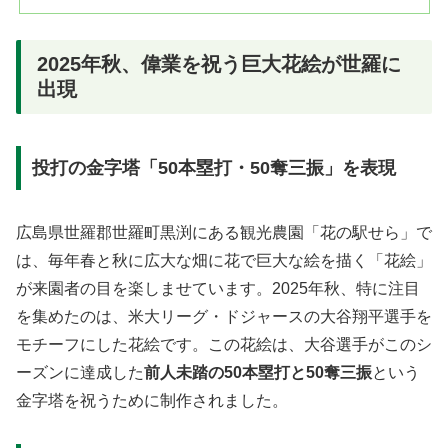
2025年秋、偉業を祝う巨大花絵が世羅に
出現
投打の金字塔「50本塁打・50奪三振」を表現
広島県世羅郡世羅町黒渕にある観光農園「花の駅せら」で
は、毎年春と秋に広大な畑に花で巨大な絵を描く「花絵」
が来園者の目を楽しませています。2025年秋、特に注目
を集めたのは、米大リーグ・ドジャースの大谷翔平選手を
モチーフにした花絵です。この花絵は、大谷選手がこのシ
ーズンに達成した
前人未踏の50本塁打と50奪三振
という
金字塔を祝うために制作されました。