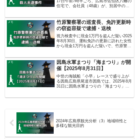
17日午前7時半ごろ、広島市佐伯区八幡の
住宅で、会社員（48歳）が、別居中の妻
（49歳）を斧で殴り殺害しようとした疑
いで、殺人未遂の現行犯で逮捕されまし
た。事件は、妻と同居する家族から「母
竹原警察署の巡査長、免許更新時
メモ
が凶器で殴...
の窃盗容疑で逮捕・送検
視力検査中に現金1万円を盗んだ疑い2025
年8月30日、運転免許の更新に訪れた女性
から現金1万円を盗んだ疑いで、竹原警察
署交通課所属の巡査長（31）が逮捕さ
れ、9月1日朝に送検されました。事件は6
月下旬に、当時容疑者が勤務していた竹
因島水軍まつり「海まつり」が開
メモ
原署大崎...
催【2025年8月31日】
中世の海賊船「小早」レースで盛り上が
る因島広島県尾道市因島では、2025年8月
31日に因島水軍まつりの「海まつり」が
開催されました。因島アメニティ公園一
帯で行われたこのイベントでは、中世の
村上海賊の伝令船を再現した全長約11メ
ートルの木造船...
2024年広島県観光分析（3）地域特性と
多様な観光目的