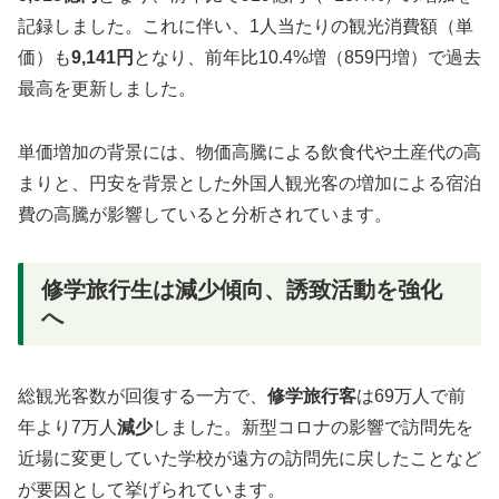
記録しました。これに伴い、1人当たりの観光消費額（単
価）も
9,141円
となり、前年比10.4%増（859円増）で過去
最高を更新しました。
単価増加の背景には、物価高騰による飲食代や土産代の高
まりと、円安を背景とした外国人観光客の増加による宿泊
費の高騰が影響していると分析されています。
修学旅行生は減少傾向、誘致活動を強化
へ
総観光客数が回復する一方で、
修学旅行客
は69万人で前
年より7万人
減少
しました。新型コロナの影響で訪問先を
近場に変更していた学校が遠方の訪問先に戻したことなど
が要因として挙げられています。