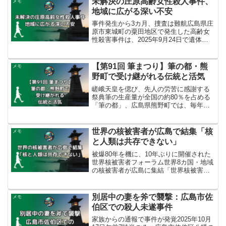
未解決の庄原高齢女性殺人事件、
メモ
地域に広がる深い不安
事件発生から3カ月、捜査は難航広島県庄
原市東城町の粟田地区で発生した高齢女
性殺害事件は、2025年9月24日で遺体発
見から3カ月が経過しました。事件は6月
24日午後5時半ごろに発覚し、この家に一
人で暮らしていた女性（84）が、頭から
【第91回 筆まつり】筆の都・熊
メモ
血を流し...
野町で受け継がれる伝統と活気
嵯峨天皇を偲び、先人の労苦に感謝する
祭典筆の生産量が全国の約80％を占める
「筆の都」、広島県熊野町では、毎年秋
分の日に恒例の「筆まつり」が開催され
ます。第91回目となる2025年は、9月23
日（火・祝）に榊山神社周辺、筆の里工
世界の核被害者が広島で結集「核
メモ
房周辺、熊野中...
と人類は共存できない」
被爆80年を機に、10年ぶりに開催された
世界核被害者フォーラム世界8カ国・地域
の核被害者が広島に集結「世界核被害者
フォーラム」が、2025年10月5日から6日
の2日間にわたり、広島市中区のJMSアス
テールプラザで開催されました。このフ
別居中の妻を斧で襲撃：広島市佐
メモ
ォーラ...
伯区での殺人未遂事件
家族からの通報で事件が発覚2025年10月