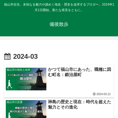
福山市在住。未知なる魅力や謎めく地名・歴史を追求するブロガー。2024年1
月1日開始。新たな発見をともに。
備後散歩
2024-03
かつて福山市にあった、職種に因
福山市の地名と由来
む町名：鍛治屋町
2024.03.21
神島の歴史と現在：時代を超えた
福山市の交通
魅力とその進化