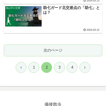
2024.03.13
助七ガード北交差点の「助七」と
福山市の交通
は？
2024.03.12
次のページ
前
次
1
2
3
4
へ
へ
備後散歩