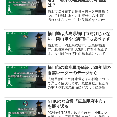
有用な住まいの選択肢となっています。
は？
福山市に分布する長者ヶ原－芳井断層に
ついて解説します。地震発生の可能性、
揺れやすさマップ、防災情報などの外部
リンクをまとめています。
福山城は広島県福山市だけじゃな
福山市のエトセトラ
い！岡山県や北海道にもあります
福山城は、岡山県総社市、広島県福山
市、北海道松前町の3県に存在する城で
す。今回はそれぞれの福山城について、
簡単にご紹介します。
福山市の降水量を確認：30年間の
福山市のエトセトラ
雨雲レーダーのデータから
広島県福山市の降水量とその影響につい
て詳しく解説します。気候変動が私たち
の生活や地域の経済にどのように影響を
与えているのか、そしてそれにどう対策
しているのかについて理解を深めましょ
う。
NHKのど自慢「広島県府中市」
メモ
を振り返る
2024年4月28日に放送された「NHKのど
自慢」は、広島県府中市からの生放送で