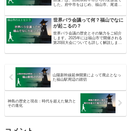
した。府中市をはじめ、福山市、尾道
市、三次市といった近隣の市町村からの
出場もありました。今回は、なぜ広島県
府中市でNHKのど自慢が開催されること
世界バラ会議って何？福山でなに
福山市のエトセトラ
になったのか、出場者20組の披露やイン
が起こるの？
タビューの様子、SNSやYouTubeでの活
動をご紹介します。
世界バラ会議の歴史とその魅力をご紹介
します。2025年には福山市で開催される
第20回大会についても詳しく解説しま
す。バラ愛好家の皆様、ぜひご覧くださ
い。
山陽新幹線延伸開業によって廃止となっ
た福山駅周辺の踏切
神島の歴史と現在：時代を超えた魅力と
その進化
コメント