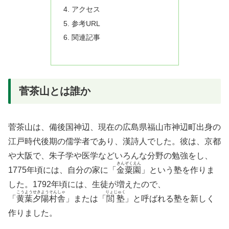
アクセス
参考URL
関連記事
菅茶山とは誰か
菅茶山は、備後国神辺、現在の広島県福山市神辺町出身の
江戸時代後期の儒学者であり、漢詩人でした。彼は、京都
や大阪で、朱子学や医学などいろんな分野の勉強をし、
きんぞくえん
1775年頃には、自分の家に「
金粟園
」という塾を作りま
した。1792年頃には、生徒が増えたので、
こうようせきようそんしゃ
りょじゅく
「
黄葉夕陽村舎
」または「
閭塾
」と呼ばれる塾を新しく
作りました。