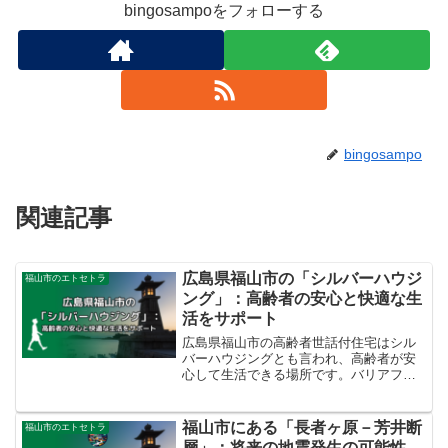
bingosampoをフォローする
bingosampo
関連記事
広島県福山市の「シルバーハウジ
福山市のエトセトラ
ング」：高齢者の安心と快適な生
活をサポート
広島県福山市の高齢者世話付住宅はシル
バーハウジングとも言われ、高齢者が安
心して生活できる場所です。バリアフリ
ー設計や緊急通報装置などの設備が整っ
ており、生活援助員による生活支援も受
けられます。比較的低コストで入居でき
福山市にある「長者ヶ原－芳井断
福山市のエトセトラ
るため、多くの高齢者にとって、非常に
層」：将来の地震発生の可能性