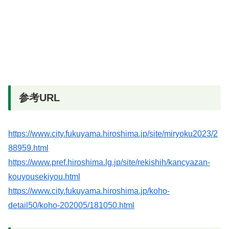
参考URL
https://www.city.fukuyama.hiroshima.jp/site/miryoku2023/2
88959.html
https://www.pref.hiroshima.lg.jp/site/rekishih/kancyazan-
kouyousekiyou.html
https://www.city.fukuyama.hiroshima.jp/koho-
detail50/koho-202005/181050.html