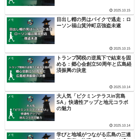
2025.10.15
目出し帽の男はバイクで逃走：ロ
メモ
ーソン福山箕沖町店強盗未遂
2025.10.15
トランプ関税の逆風下で結束を固
メモ
める：郷心会創立50周年と広島経
済振興の決意
2025.10.14
大人気「ピクミンテラスin宮島
メモ
SA」快適性アップと地元コラボ
の魅力
2025.10.14
学びと地域がつながる広島の三連
メモ