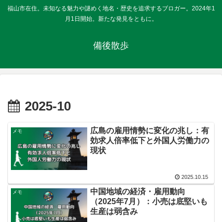
福山市在住。未知なる魅力や謎めく地名・歴史を追求するブロガー。2024年1
月1日開始。新たな発見をともに。
備後散歩
2025-10
広島の雇用情勢に変化の兆し：有
メモ
効求人倍率低下と外国人労働力の
現状
2025.10.15
中国地域の経済・雇用動向
メモ
（2025年7月）：小売は底堅いも
生産は弱含み