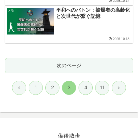
2025.10.14
平和へのバトン：被爆者の高齢化
メモ
と次世代が繋ぐ記憶
2025.10.13
次のページ
前
次
1
2
3
4
11
へ
へ
備後散歩