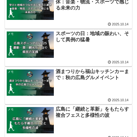
休：音楽・物流・スポーツで感じ
る未来の力
2025.10.14
スポーツの日：地域の賑わい、そ
メモ
して異例の猛暑
2025.10.14
酒まつりから福山キッチンカーま
メモ
で：秋の広島グルメイベント
2025.10.14
広島に「継続と革新」をもたらす
メモ
複合フェスと多様性の波