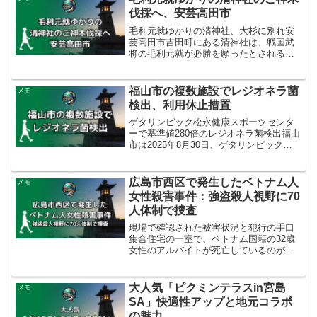
伐採へ、安芸高田市
毛利元就ゆかりの清神社、大杉に別れ安
芸高田市吉田町にある清神社は、戦国武
将の毛利元就が必勝を願ったとされるゆ
かりの深い神社です。現在もJリーグのサ
ンフレッチェ広島が毎年、必勝祈願に訪
れる場所として有名です。この神社の境
福山市の複数施設でレジオネラ菌
メモ
内には、樹齢700年以...
検出、利用休止措置
ゲタリンピック松永健康スポーツセンタ
ーで基準値280倍のレジオネラ菌検出福山
市は2025年8月30日、ゲタリンピック松
永健康スポーツセンターの男性浴室の浴
槽水から、国の基準値を大幅に上回るレ
ジオネラ属菌を検出したと発表しまし
広島市西区で発生したベトナム人
メモ
た。検出されたレ...
女性殺害事件：強盗殺人視野に70
人体制で捜査
現場で確認された被害状況と犯行の手口
集合住宅の一室で、ベトナム国籍の32歳
女性のアルバイトが死亡しているのが発
見されました。事件が発覚したのは2025
年10月15日午後6時半ごろ、外出先から帰
宅した30代のベトナム国籍の夫が「妻が
大人気「ピクミンテラスin宮島
メモ
血を流して...
SA」快適性アップと地元コラボ
の魅力