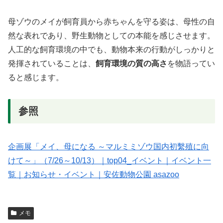
母ゾウのメイが飼育員から赤ちゃんを守る姿は、母性の自
然な表れであり、野生動物としての本能を感じさせます。
人工的な飼育環境の中でも、動物本来の行動がしっかりと
発揮されていることは、
飼育環境の質の高さ
を物語ってい
ると感じます。
参照
企画展「メイ、母になる ～マルミミゾウ国内初繫殖に向
けて～」（7/26～10/13）｜top04_イベント｜イベント一
覧｜お知らせ・イベント｜安佐動物公園 asazoo
メモ