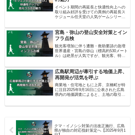
イベント期間の再延長と快適性向上への
取り組み好評を受けての異例の再延長ス
ケジュール任天堂の人気ゲームシリーズ
「ピクミン」とNEXCO西日本がコラボレ
ーションしたイベント「ピクミンテラス
in宮島SA」は、当初2024年8月31日まで
宮島・弥山の登山安全対策とイン
メモ
の期間限定...
フラ点検
観光客増加に伴う遭難・救助要請の急増
世界遺産・宮島の弥山（標高約530メート
ル）は絶景が人気ですが、観光客、特に
外国人観光客の増加に伴い、遭難やけが
による救助要請が相次いでいます。2025
年の遭難者数は9月19日時点で22人と、前
広島駅周辺が牽引する地価上昇、
メモ
年の同じ時...
再開発が活気を呼ぶ
商業地・住宅地ともに上昇、京橋町が特
に注目2025年9月16日に公表された広島
県内の地価調査によると、土地の取引価
格は全体的に上昇傾向にあります。特に
JR広島駅周辺の再開発が地価を大きく押
し上げている状況です。県全体では住宅
地の平均価格が0...
クマ・イノシシ対策の法改正施行、広島
県が独自の対応指針策定へ【2025年9月1
日】