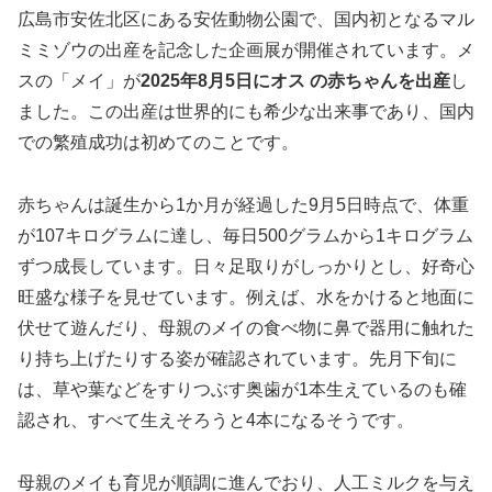
広島市安佐北区にある安佐動物公園で、国内初となるマル
ミミゾウの出産を記念した企画展が開催されています。メ
スの「メイ」が
2025年8月5日にオス の赤ちゃんを出産
し
ました。この出産は世界的にも希少な出来事であり、国内
での繁殖成功は初めてのことです。
赤ちゃんは誕生から1か月が経過した9月5日時点で、体重
が107キログラムに達し、毎日500グラムから1キログラム
ずつ成長しています。日々足取りがしっかりとし、好奇心
旺盛な様子を見せています。例えば、水をかけると地面に
伏せて遊んだり、母親のメイの食べ物に鼻で器用に触れた
り持ち上げたりする姿が確認されています。先月下旬に
は、草や葉などをすりつぶす奥歯が1本生えているのも確
認され、すべて生えそろうと4本になるそうです。
母親のメイも育児が順調に進んでおり、人工ミルクを与え