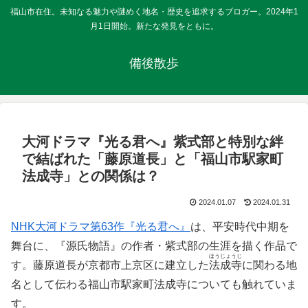
福山市在住。未知なる魅力や謎めく地名・歴史を追求するブロガー。2024年1
月1日開始。新たな発見をともに。
備後散歩
大河ドラマ『光る君へ』紫式部と特別な絆
で結ばれた「藤原道長」と「福山市駅家町
法成寺」との関係は？
2024.01.07
2024.01.31
NHK大河ドラマ第63作『光る君へ』
は、平安時代中期を
舞台に、『源氏物語』の作者・紫式部の生涯を描く作品で
ほうじょうじ
す。藤原道長が京都市上京区に建立した
法成寺
に関わる地
名として伝わる福山市駅家町法成寺についても触れていま
す。