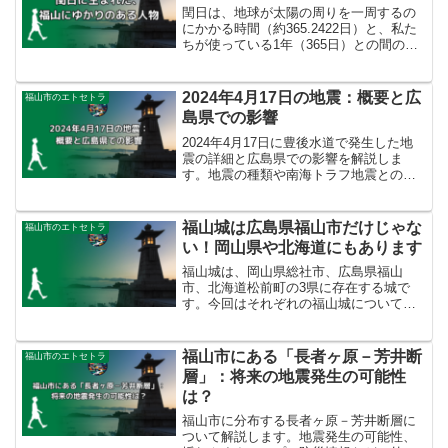
動をご紹介します。
閏日は、地球が太陽の周りを一周するの
にかかる時間（約365.2422日）と、私た
ちが使っている1年（365日）との間のズ
レを調整するために存在します。このズ
レが4年で約1日になるため、4年に1度、2
月に1日（2月29日）を追加します。これ
2024年4月17日の地震：概要と広
福山市のエトセトラ
により、季節とカレンダーのズレを防い
島県での影響
でいます。今回は閏日に生まれた、福山
にゆかりのある人物を紹介します。
2024年4月17日に豊後水道で発生した地
震の詳細と広島県での影響を解説しま
す。地震の種類や南海トラフ地震との関
連性、地震への備えについても触れてい
ます。
福山城は広島県福山市だけじゃな
福山市のエトセトラ
い！岡山県や北海道にもあります
福山城は、岡山県総社市、広島県福山
市、北海道松前町の3県に存在する城で
す。今回はそれぞれの福山城について、
簡単にご紹介します。
福山市にある「長者ヶ原－芳井断
福山市のエトセトラ
層」：将来の地震発生の可能性
は？
福山市に分布する長者ヶ原－芳井断層に
ついて解説します。地震発生の可能性、