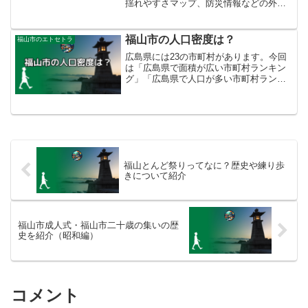
揺れやすさマップ、防災情報などの外部
リンクをまとめています。
福山市の人口密度は？
福山市のエトセトラ
広島県には23の市町村があります。今回
は「広島県で面積が広い市町村ランキン
グ」「広島県で人口が多い市町村ランキ
ング」「広島県で人口密度が高い市町村
ランキング」を通して、福山市の立ち位
置をご紹介します。
福山とんど祭りってなに？歴史や練り歩
きについて紹介
福山市成人式・福山市二十歳の集いの歴
史を紹介（昭和編）
コメント