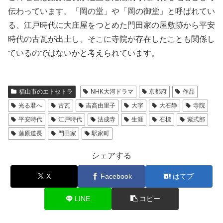
伝わっています。「岡の堂」や「岡の御堂」と呼ばれてい
る、江戸時代に大庄屋をつとめた門田家の屋敷跡から平安
時代の古瓦が出土し、そこに寺院が存在したことも関係し
ているのではないかと考えられています。
福山市のエトセトラ
NHK大河ドラマ
京都府
作品
光る君へ
古瓦
吉高由里子
大字
大石静
寺院
平安時代
江戸時代
法成寺
生涯
石標
紫式部
藤原道長
門田家
駅家町
シェアする
X
Facebook
はてブ
LINE
コピー