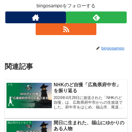
bingosampoをフォローする
bingosampo
関連記事
NHKのど自慢「広島県府中市」
メモ
を振り返る
2024年4月28日に放送された「NHKのど
自慢」は、広島県府中市からの生放送で
した。府中市をはじめ、福山市、尾道
市、三次市といった近隣の市町村からの
出場もありました。今回は、なぜ広島県
府中市でNHKのど自慢が開催されること
閏日に生まれた、福山にゆかりの
福山市のエトセトラ
になったのか、出場者20組の披露やイン
ある人物
タビューの様子、SNSやYouTubeでの活