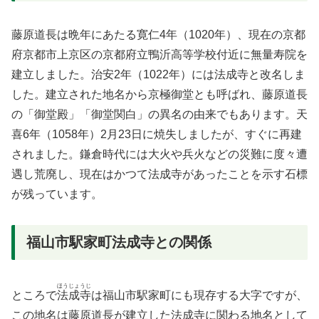
藤原道長は晩年にあたる寛仁4年（1020年）、現在の京都
府京都市上京区の京都府立鴨沂高等学校付近に無量寿院を
建立しました。治安2年（1022年）には法成寺と改名しま
した。建立された地名から京極御堂とも呼ばれ、藤原道長
の「御堂殿」「御堂関白」の異名の由来でもあります。天
喜6年（1058年）2月23日に焼失しましたが、すぐに再建
されました。鎌倉時代には大火や兵火などの災難に度々遭
遇し荒廃し、現在はかつて法成寺があったことを示す石標
が残っています。
福山市駅家町法成寺との関係
ほうじょうじ
ところで
法成寺
は福山市駅家町にも現存する大字ですが、
この地名は藤原道長が建立した法成寺に関わる地名として