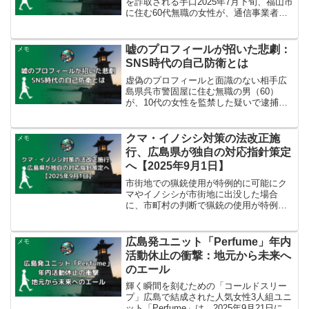
を詐取される手口2025年7月下旬、福山市
に住む60代無職の女性が、通信事業者を
名乗る男から電話を受けました。その男
は、女性名義で不正に契約された携帯電
話番号があるとして、女性が詐欺事件の
嘘のプロフィールが招いた悲劇：
メモ
容疑者である...
SNS時代の自己防衛とは
虚偽のプロフィールと面識のない相手広
島県呉市警固屋に住む無職の男（60）
が、10代の女性を監禁した疑いで逮捕さ
れ、その後送検されました。警察への取
材によると、容疑者はSNSで自身の年齢
を若く偽るなどした虚偽のプロフィール
クマ・イノシシ対策の法改正施
メモ
を掲載し、女性と知り...
行、広島県が独自の対応指針策定
へ【2025年9月1日】
市街地での猟銃使用が特例的に可能にク
マやイノシシが市街地に出没した場合
に、市町村の判断で猟銃の使用が特例的
に可能となる改正法が2025年9月1日に施
行されました。これは、市街地での猟銃
使用がこれまで原則禁止されていた状況
広島発ユニット「Perfume」年内
メモ
を改め、住民の安全を...
活動休止の衝撃：地元から未来へ
のエール
輝く瞬間を刻むための「コールドスリー
プ」広島で結成された人気女性3人組ユニ
ット「Perfume」は、2025年9月21日に年