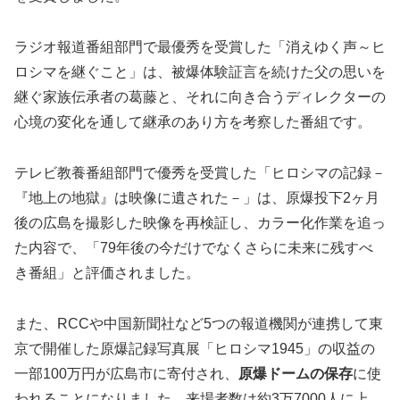
ラジオ報道番組部門で最優秀を受賞した「消えゆく声～ヒ
ロシマを継ぐこと」は、被爆体験証言を続けた父の思いを
継ぐ家族伝承者の葛藤と、それに向き合うディレクターの
心境の変化を通して継承のあり方を考察した番組です。
テレビ教養番組部門で優秀を受賞した「ヒロシマの記録－
『地上の地獄』は映像に遺された－」は、原爆投下2ヶ月
後の広島を撮影した映像を再検証し、カラー化作業を追っ
た内容で、「79年後の今だけでなくさらに未来に残すべ
き番組」と評価されました。
また、RCCや中国新聞社など5つの報道機関が連携して東
京で開催した原爆記録写真展「ヒロシマ1945」の収益の
一部100万円が広島市に寄付され、
原爆ドームの保存
に使
われることになりました。来場者数は約3万7000人に上