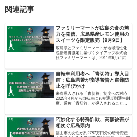
関連記事
ファミリーマートが広島の食の魅
メモ
力を発信、広島県産レモン使用の
スイーツを限定販売【9月9日】
広島県とファミリーマートが地域活性化
包括連携協定に基づくタイアップ株式会
社ファミリーマートは、2011年6月に広島
県と締結した地域活性化包括連携協定に
基づき、広島県が推進する「OK!!広島
（おいしいけぇ、ひろしま）」プロジェ
自転車利用者へ「青切符」導入目
メモ
クトの応援商品と...
前：広島県警が指導警告と盗難防
止を呼びかけ
来春導入される「青切符」制度への対応
2025年4月から自転車にも交通反則通告制
度、通称「青切符」が導入されることを
受けて、広島県警は自転車利用者に対す
る指導警告を一斉に実施しました。警察
は、事故が発生しやすい交差点などで、
巧妙化する特殊詐欺、高額被害が
メモ
青切符制度について...
相次ぐ広島県内
福山市の女性が約2787万円分の暗号資産