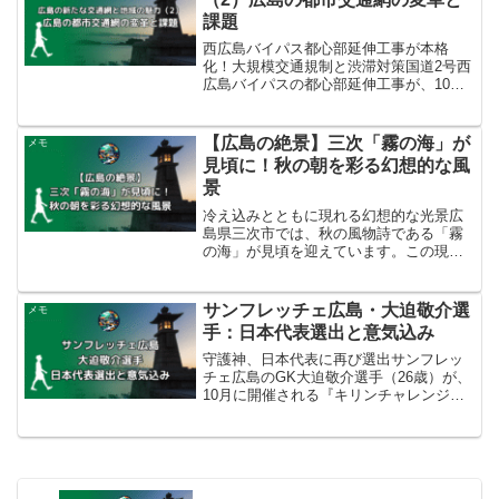
課題
西広島バイパス都心部延伸工事が本格
化！大規模交通規制と渋滞対策国道2号西
広島バイパスの都心部延伸工事が、10月1
日午後10時から本格的に始まります。こ
の事業は、広島市西区観音本町から中区
平野町までの2.3キロを高架で結び、慢性
【広島の絶景】三次「霧の海」が
メモ
的な交通渋滞の...
見頃に！秋の朝を彩る幻想的な風
景
冷え込みとともに現れる幻想的な光景広
島県三次市では、秋の風物詩である「霧
の海」が見頃を迎えています。この現象
は、秋から翌年の春にかけて、早朝に気
温が下がり、川の水蒸気が霧となって立
ち昇ることで、盆地がすっぽりと霧で覆
サンフレッチェ広島・大迫敬介選
メモ
われる幻想的な光景です。...
手：日本代表選出と意気込み
守護神、日本代表に再び選出サンフレッ
チェ広島のGK大迫敬介選手（26歳）が、
10月に開催される『キリンチャレンジカ
ップ2025』に臨む日本代表メンバー27名
に選出されました。大迫選手は、代表選
出を光栄に思うと述べ、対戦相手がパラ
グアイ、ブラ...