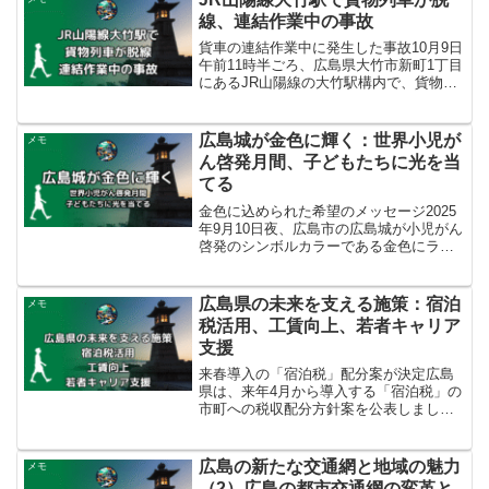
線、連結作業中の事故
貨車の連結作業中に発生した事故10月9日
午前11時半ごろ、広島県大竹市新町1丁目
にあるJR山陽線の大竹駅構内で、貨物列
車が脱線する事故が発生しました。脱線
したのは広島貨物ターミナル駅発大竹駅
行きの14両編成の貨物列車でした。中国
広島城が金色に輝く：世界小児が
メモ
運輸局などに...
ん啓発月間、子どもたちに光を当
てる
金色に込められた希望のメッセージ2025
年9月10日夜、広島市の広島城が小児がん
啓発のシンボルカラーである金色にライ
トアップされました。これは「世界小児
がん啓発月間」（ゴールド・セプテンバ
ー・キャンペーン）の一環として行われ
広島県の未来を支える施策：宿泊
メモ
たもので、金色に...
税活用、工賃向上、若者キャリア
支援
来春導入の「宿泊税」配分案が決定広島
県は、来年4月から導入する「宿泊税」の
市町への税収配分方針案を公表しまし
た。この宿泊税は、修学旅行などを除く
県内宿泊者に対して、1人1泊あたり200円
が課税されるものです。県の試算による
広島の新たな交通網と地域の魅力
メモ
と、来年度の税収は...
（2）広島の都市交通網の変革と