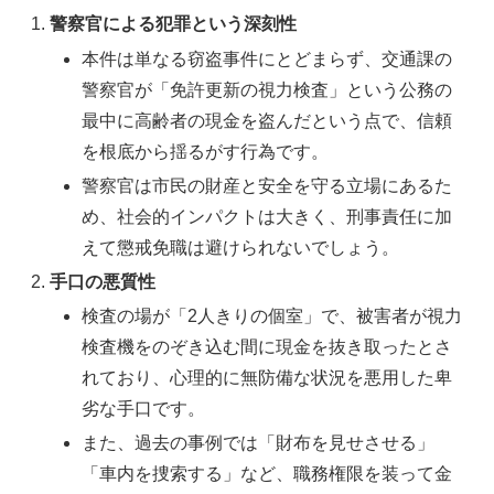
警察官による犯罪という深刻性
本件は単なる窃盗事件にとどまらず、交通課の
警察官が「免許更新の視力検査」という公務の
最中に高齢者の現金を盗んだという点で、信頼
を根底から揺るがす行為です。
警察官は市民の財産と安全を守る立場にあるた
め、社会的インパクトは大きく、刑事責任に加
えて懲戒免職は避けられないでしょう。
手口の悪質性
検査の場が「2人きりの個室」で、被害者が視力
検査機をのぞき込む間に現金を抜き取ったとさ
れており、心理的に無防備な状況を悪用した卑
劣な手口です。
また、過去の事例では「財布を見せさせる」
「車内を捜索する」など、職務権限を装って金