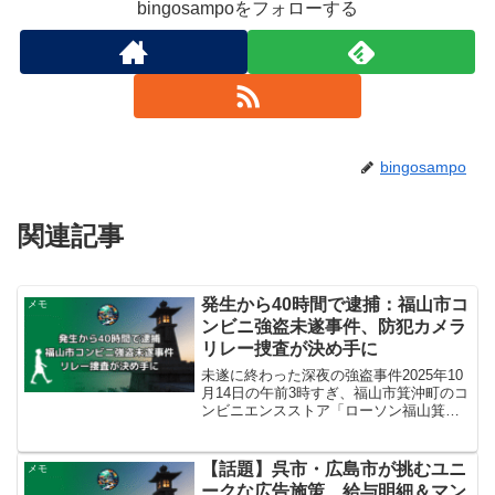
bingosampoをフォローする
bingosampo
関連記事
発生から40時間で逮捕：福山市コ
メモ
ンビニ強盗未遂事件、防犯カメラ
リレー捜査が決め手に
未遂に終わった深夜の強盗事件2025年10
月14日の午前3時すぎ、福山市箕沖町のコ
ンビニエンスストア「ローソン福山箕沖
町店」で強盗未遂事件が発生しました。
福山市水呑町に住む20歳の無職が、店内
にいた71歳の男性店員に対し、包丁のよ
【話題】呉市・広島市が挑むユニ
メモ
うなものを...
ークな広告施策 給与明細＆マン