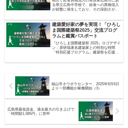
相次ぐ給食異物混入の実態東広島市にあ
る県立広島中学校で、給食への異物混入
が頻繁に発生しており、その深刻さが浮
き彫りになっています。2022年度以降、
確認された異物混入は合計で57件に上
り、特に2025年度に入ってからも4月から
建築愛好家の夢を実現！「ひろし
メモ
9月10日まで...
ま国際建築祭2025」交流プログ
ラムと鑑賞パスポート
『ひろしま国際建築祭 2025』ロゴデザイ
ン：原研哉著名建築家との特別な時間
「特別応援プログラム」建築祭を応援す
ることを目的とした5つの「特別応援プロ
グラム」（クラウドファンディング型含
む）が用意されており、経費を差し引い
た収益は建築祭の...
福山市ネウボラセンター、2025年9月6日
より一部機能が稼働開始（3）
広島県最低賃金、過去最大の引き上げで
「時間額1,085円」に答申