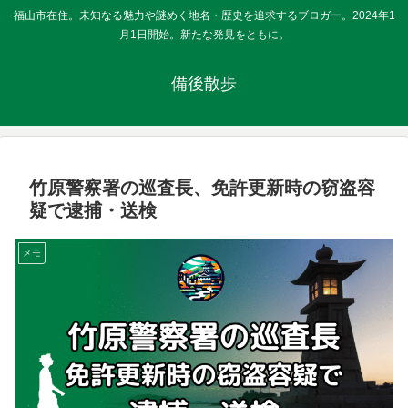
福山市在住。未知なる魅力や謎めく地名・歴史を追求するブロガー。2024年1
月1日開始。新たな発見をともに。
備後散歩
竹原警察署の巡査長、免許更新時の窃盗容
疑で逮捕・送検
メモ