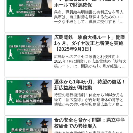
ホールで財源確保
呉市、職員給与明細書に有料広告を導入
呉市は、自主財源を確保するためのユニ
ークな手段として、職員に交付する「給
与支給明細書等」（常勤・非常勤職員向
け）への有料広告掲載を決定しました。
これは全国的にも珍しい取り組みとされ
広島電鉄「駅前大橋ルート」開業
メモ
ています。広告媒体となる...
1ヶ月、ダイヤ改正と増便を実施
【2025年9月3日】
広島駅へのアクセス改善と利便性向上
2025年7月に開業した広島電鉄の「駅前大
橋ルート」は、開業から1ヶ月が経過し、
「利便性が高まった」という声が聞かれ
ています。これに合わせて、広島電鉄は
2025年9月3日、ダイヤ改正と増便を実施
運休から1年4か月、待望の復活！
メモ
しました。こ...
新広益線が再始動
待望の運行復活劇！休止から1年4か月を
経て「新広益線」が再始動運休の背景と
地域からの強い要望広島県広島市と島根
県益田市を安芸太田町経由で結ぶ長距離
路線バス「新広益線」（益田～戸河内～
広島）が、令和7年10月1日（水）から運
食の安全を脅かす問題：県立中学
メモ
行を再開しました。...
校給食での異物混入