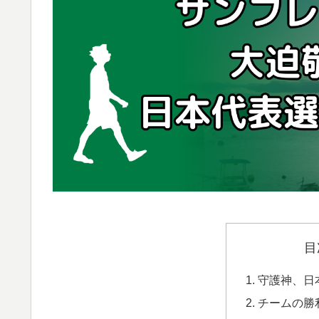
目
守護神、日
チームの勝