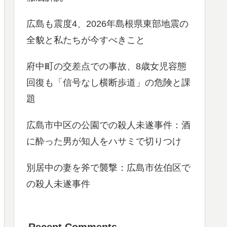
広島も震度4、2026年島根県東部地震の
全貌と私たちが今すべきこと
府中町の交差点での事故、8歳女児容態
回復も「信号なし横断歩道」の危険と課
題
広島市中区の公園での殺人未遂事件：酒
に酔った男が知人をハサミで切りつけ
別居中の妻を斧で襲撃：広島市佐伯区で
の殺人未遂事件
Recent Comments