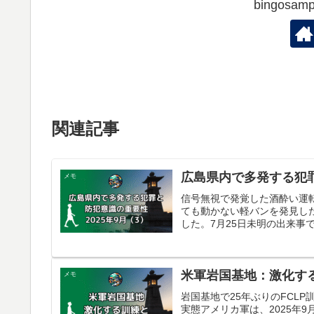
bingos
関連記事
広島県内で多発する犯罪
メモ
信号無視で発覚した酒酔い運
ても動かない軽バンを発見し
した。7月25日未明の出来事
米軍岩国基地：激化す
メモ
岩国基地で25年ぶりのFCL
実態アメリカ軍は、2025年