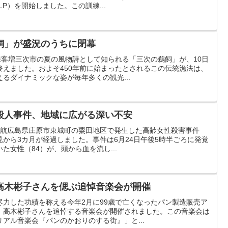
P）を開始しました。この訓練...
飼」が盛況のうちに閉幕
来客増三次市の夏の風物詩として知られる「三次の鵜飼」が、10日
終えました。およそ450年前に始まったとされるこの伝統漁法は、
るダイナミックな姿が毎年多くの観光...
殺人事件、地域に広がる深い不安
難航広島県庄原市東城町の粟田地区で発生した高齢女性殺害事件
発見から3カ月が経過しました。事件は6月24日午後5時半ごろに発覚
た女性（84）が、頭から血を流し...
高木彬子さんを偲ぶ追悼音楽会が開催
尽力した功績を称える今年2月に99歳で亡くなったパン製造販売ア
、高木彬子さんを追悼する音楽会が開催されました。この音楽会は
アル音楽会『パンのかおりのする街』」と...