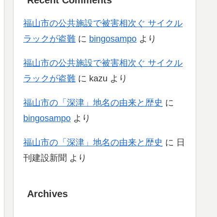
福山市の公共施設で被害相次ぐ サイクル
ラックが盗難
に
bingosampo
より
福山市の公共施設で被害相次ぐ サイクル
ラックが盗難
に
kazu
より
福山市の「深津」地名の由来と歴史
に
bingosampo
より
福山市の「深津」地名の由来と歴史
に
日
刊建設新聞
より
Archives