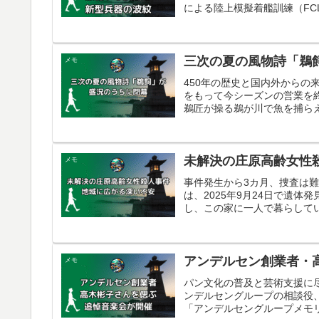
による陸上模擬着艦訓練（FCL
三次の夏の風物詩「鵜
メモ
450年の歴史と国内外からの
をもって今シーズンの営業を
鵜匠が操る鵜が川で魚を捕らえ
未解決の庄原高齢女性
メモ
事件発生から3カ月、捜査は
は、2025年9月24日で遺体
し、この家に一人で暮らしてい
アンデルセン創業者・
メモ
パン文化の普及と芸術支援に
ンデルセングループの相談役
「アンデルセングループメモリ