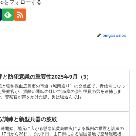
ampoをフォローする
bingosampo
と防犯意識の重要性2025年9月（3）
転と強制採血広島市の市道（城南通り）の交差点で、青信号になっ
た警察官が、酒酔い運転の疑いで35歳の会社役員の男を逮捕しま
で、警察官が声をかけた際、男は寝込んでお...
る訓練と新型兵器の波紋
P訓練開始、地元に広がる懸念硫黄島噴火による異例の措置と訓練の
9月17日から26日までの平日、山口県にある岩国基地で空母艦載機