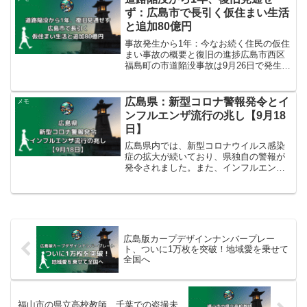
して同館の名誉館...
ず：広島市で長引く仮住まい生活
と追加80億円
事故発生から1年：今なお続く住民の仮住
まい事故の概要と復旧の進捗広島市西区
福島町の市道陥没事故は9月26日で発生か
ら1年を迎えました。事故は、地下約30メ
ートルで雨水管を整備する市の工事中に
発生し、陥没は東西約40メートル、南北
広島県：新型コロナ警報発令とイ
メモ
約30メート...
ンフルエンザ流行の兆し【9月18
日】
広島県内では、新型コロナウイルス感染
症の拡大が続いており、県独自の警報が
発令されました。また、インフルエンザ
による学級閉鎖も報告されており、両感
染症への警戒と対策が求められていま
す。本記事では、現在の感染状況と、私
たち一人ひとりができる予防...
広島版カープデザインナンバープレー
ト、ついに1万枚を突破！地域愛を乗せて
全国へ
福山市の県立高校教師、千葉での盗撮未