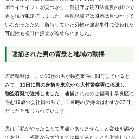
ボウイナイフ）が見つかり、警視庁は銃刀法違反の疑いで
男を現行犯逮捕しました。事件現場では凶器は見つかって
いなかったため、所持していた刃物が強盗事件に使われた
可能性も視野に捜査が進められました。
逮捕された男の背景と地域の動揺
広島県警は、この10代の男が強盗事件に関与していると
みて、
11日に男の身柄を東京から大竹警察署に移送し、
強盗容疑で逮捕しました
。逮捕されたのは福岡市早良区に
住む19歳の会社員の男で、自首時の所持金はわずか27円
だったと報じられています。
男は「私がやったことで間違いありません」と容疑を認め
ており、「福岡から大竹までは車で来た」とも供述してい