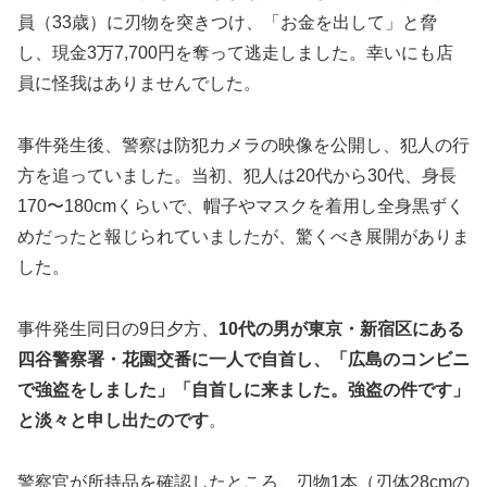
員（33歳）に刃物を突きつけ、「お金を出して」と脅
し、現金3万7,700円を奪って逃走しました。幸いにも店
員に怪我はありませんでした。
事件発生後、警察は防犯カメラの映像を公開し、犯人の行
方を追っていました。当初、犯人は20代から30代、身長
170〜180cmくらいで、帽子やマスクを着用し全身黒ずく
めだったと報じられていましたが、驚くべき展開がありま
した。
事件発生同日の9日夕方、
10代の男が東京・新宿区にある
四谷警察署・花園交番に一人で自首し、「広島のコンビニ
で強盗をしました」「自首しに来ました。強盗の件です」
と淡々と申し出たのです
。
警察官が所持品を確認したところ、刃物1本（刃体28cmの