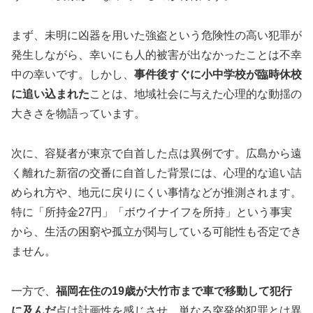
まず、未明に凶器を用いた強盗という危険性の高い犯罪が
発生しながら、幸いにも人的被害が出なかったことは不幸
中の幸いです。しかし、
事件後すぐに小中学校が臨時休校
に追い込まれた
ことは、地域社会に与えた心理的な動揺の
大きさを物語っています。
次に、容疑者が東京で自首した点は異例です。広島から遠
く離れた新宿の交番に自首した背景には、心理的な追い詰
められ方や、地元に戻りにくい事情などが推測されます。
特に「所持金27円」「ボウイナイフを所持」という事実
から、生活の困窮や孤立が関与している可能性も否定でき
ません。
一方で、
福岡在住の19歳が大竹市まで車で移動して犯行
に及んだ
点は計画性を感じさせ、単なる突発的犯罪とは異