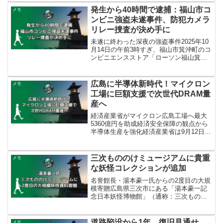
案されました。今回の定例会は、11月に
発生から40時間で逮捕：福山市コ
メモ
任期満...
ンビニ強盗未遂事件、防犯カメラ
リレー捜査が決め手に
未遂に終わった深夜の強盗事件2025年10
月14日の午前3時すぎ、福山市箕沖町のコ
ンビニエンスストア「ローソン福山箕沖
町店」で強盗未遂事件が発生しました。
福山市水呑町に住む20歳の無職が、店内
にいた71歳の男性店員に対し、包丁のよ
広島に半導体新時代！マイクロン
メモ
うなものを...
工場に巨額支援で次世代DRAM量
産へ
経済産業省がマイクロン広島工場へ最大
5360億円を助成経済安全保障の観点から
半導体生産を強化経済産業省は9月12日、
アメリカの半導体大手マイクロン・テク
ノロジーの子会社であるマイクロンメモ
リジャパンの広島工場に対し、最大5360
三次もののけミュージアムに貴重
メモ
億円もの大規...
な妖怪コレクションが追加
名誉館長・湯本豪一氏からの2度目の大規
模寄贈広島県三次市にある「湯本豪一記
念日本妖怪博物館」（通称：三次ものの
けミュージアム）に、2025年9月22日、
新たな資料が寄贈されました。資料を寄
贈したのは、妖怪研究者で民俗学者、そ
道路陥没から1年、復旧見通せ
メモ