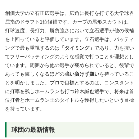
創価大学の立石正広選手は、広角に長打を打てる大学球界
屈指のドラフト1位候補です。カープの尾形スカウトは、
打球速度、長打力、勝負強さにおいて立石選手が他の候補
を上回っていると評価しています。立石選手は、バッティ
ングで最も重視するのは
「タイミング」
であり、力を抜い
てフリーバッティングのような感覚で打つことを理想とし
ています。周囲から他の選手が褒められていると、後輩で
あっても悔しくなるほどの
強い負けず嫌い
を持っているこ
とを明かしました。プロで目標とするのは、コンスタント
に打率を残しホームランも打つ鈴木誠也選手で、将来は首
位打者とホームラン王のタイトルを獲得したいという目標
を持っています。
球団の最新情報