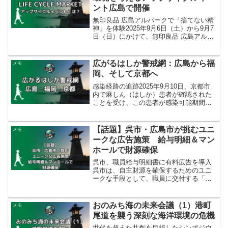
ント広島で開催
無印良品 広島アルパークで「捨てない精
神」を体験2025年9月6日（土）から9月7
日（日）にかけて、無印良品 広島アルパ
ーク 2F OpenMUJIにて、アップサイクル
イベント「LIFE CYCLE MARKET ～余白
のちから：アップサイ...
広がるはしか警戒網：広島から福
メモ
岡、そして京都へ
感染経路の追跡2025年9月10日、京都市
内で麻しん（はしか）患者が確認された
ことを受け、この患者が感染可能期間中
に福岡県と広島県内の高速道路サービス
エリアを利用していたことが明らかにな
り、両県が注意喚起を行っています。福
【話題】呉市・広島市が挑むユニ
メモ
岡県によると、この...
ークな広告施策 給与明細＆マン
ホールで財源確保
呉市、職員給与明細書に有料広告を導入
呉市は、自主財源を確保するためのユニ
ークな手段として、職員に交付する「給
与支給明細書等」（常勤・非常勤職員向
け）への有料広告掲載を決定しました。
これは全国的にも珍しい取り組みとされ
おのみち海の未来会議（1）港町
メモ
ています。広告媒体となる...
尾道を襲う深刻な海洋環境の危機
世代を超えた共創を目指したシンポジウ