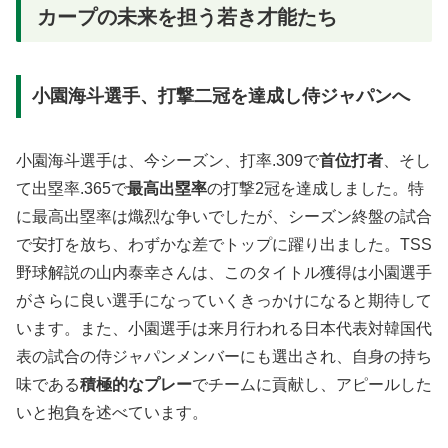
カープの未来を担う若き才能たち
小園海斗選手、打撃二冠を達成し侍ジャパンへ
小園海斗選手は、今シーズン、打率.309で
首位打者
、そし
て出塁率.365で
最高出塁率
の打撃2冠を達成しました。特
に最高出塁率は熾烈な争いでしたが、シーズン終盤の試合
で安打を放ち、わずかな差でトップに躍り出ました。TSS
野球解説の山内泰幸さんは、このタイトル獲得は小園選手
がさらに良い選手になっていくきっかけになると期待して
います。また、小園選手は来月行われる日本代表対韓国代
表の試合の侍ジャパンメンバーにも選出され、自身の持ち
味である
積極的なプレー
でチームに貢献し、アピールした
いと抱負を述べています。