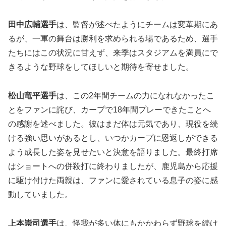
田中広輔選手
は、監督が述べたようにチームは変革期にあ
るが、一軍の舞台は勝利を求められる場であるため、選手
たちにはこの状況に甘えず、来季はスタジアムを満員にで
きるような野球をしてほしいと期待を寄せました。
松山竜平選手
は、この2年間チームの力になれなかったこ
とをファンに詫び、カープで18年間プレーできたことへ
の感謝を述べました。彼はまだ体は元気であり、現役を続
ける強い思いがあるとし、いつかカープに恩返しができる
よう成長した姿を見せたいと決意を語りました。最終打席
はショートへの併殺打に終わりましたが、鹿児島から応援
に駆け付けた両親は、ファンに愛されている息子の姿に感
動していました。
上本崇司選手
は、怪我が多い体にもかかわらず野球を続け