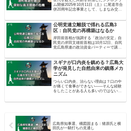
ム開催2025年10月11日（土）に尾道市合
併20周年記念事業として、しまなみ交流
館（定員690名）にて「田中直樹さんと考
える おのみち海の未来会議」が開催され
ました。本シンポジウムは13時00分から
公明党連立離脱で揺れる広島3
メモ
14...
区：自民党の再構築はなるか
岸田前首相が強調する「政治の安定」自
民党の岸田文雄前首相は10月12日、自民
党広島県連の政治資金パーティーで講演
し、公明党の連立離脱による少数与党の
現状を念頭に、政治の安定を取り戻すこ
とが重要だと訴えました。岸田文雄前首
スギナが口内炎を鎮める？広島大
メモ
相は、現在の政局が混...
学が発見した自然由来の鎮痛メカ
ニズム
つらい口内炎、治らない理由は？口の中
が痛くて食事ができない――そんな経験
をしたことがある人も多いのではないで
しょうか。口内炎の中でも「再発性アフ
タ性口内炎」は、何度も繰り返す厄介な
タイプ。潰瘍のような傷ができ、しみる
痛みで食事や会話が苦痛に...
広島県知事選、構図固まる：猪原氏と横
田氏が一騎打ちの見通し