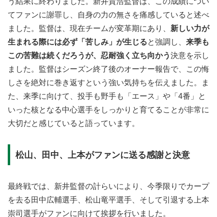
う結果に終わりました。新井貴浩監督は、この成績につい
てファンに謝罪し、自身の力の無さを痛感していると述べ
ました。監督は、現在チームが変革期にあり、
新しい力が
生まれる際には必ず「苦しみ」が生じる
と強調し、
来季も
この苦難は続くだろうが、忍耐強く立ち向かう
決意を示し
ました。監督はシーズン終了後のオーナー報告で、この悔
しさを絶対に巻き返すという強い気持ちを伝えました。ま
た、来季に向けて、投手も野手も「エース」や「4番」と
いった核となる中心選手をしっかりと育てることが非常に
大切だと感じていると語っています。
松山、田中、上本がファンに送る感謝と決意
最終戦では、新井監督の計らいにより、今季限りでカープ
を去る田中広輔選手、松山竜平選手、そして引退する上本
崇司選手がファンに向けて挨拶を行いました。