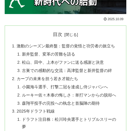
2025.10.09
目次
激動のシーズン最終盤：監督の覚悟と功労者の旅立ち
新井監督、変革の苦難を語る
松山、田中、上本がファンに送る感謝と決意
古巣での感動的な交流：高津監督と新井監督の絆
カープの未来を担う若き才能たち
小園海斗選手、打撃二冠を達成し侍ジャパンへ
ルーキー佐々木泰の悔しさ：単打マンからの脱却へ
森翔平投手の完投への執念と首脳陣の期待
2025年ドラフト戦線
ドラフト注目株：松川玲央選手とトリプルスリーの
夢