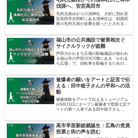
伐採へ、安芸高田市
毛利元就ゆかりの清神社、大杉に別れ安
芸高田市吉田町にある清神社は、戦国武
将の毛利元就が必勝を願ったとされるゆ
かりの深い神社です。現在もJリーグのサ
ンフレッチェ広島が毎年、必勝祈願に訪
れる場所として有名です。この神社の境
福山市の公共施設で被害相次ぐ
メモ
内には、樹齢700年以...
サイクルラックが盗難
芦田川かわまち広場の駐輪施設が狙われ
る福山市の芦田川河川敷にある「かわま
ち広場」で、自転車を駐輪するためのス
テンレス製サイクルラック2基が盗まれて
いるのが発見されました。9月7日午後4時
ごろ、広場の管理を委託されているスポ
被爆者の願いをアートと証言で伝
メモ
ーツ協会の職員が巡...
える：田中稔子さんの平和への活
動
被爆体験をアートで伝えるミュージアム
が9月21日にオープン被爆者で壁面七宝ア
ートの第一人者である田中稔子さん
（86）の作品を集めた「ピースカルチャ
ーミュージアム」が、9月21日に広島市東
区にオープンしました。NPO法人が設立
高市早苗新総裁誕生：広島の党員
メモ
したこのミュージ...
投票と街の声を読む