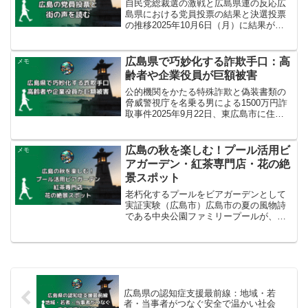
自民党総裁選の激戦と広島県連の反応広
島県における党員投票の結果と決選投票
の推移2025年10月6日（月）に結果が出
た自民党総裁選では、決選投票の末、高
市早苗氏が新総裁に選出されました。広
島市中区のホテルで開票が行われた広島
広島県で巧妙化する詐欺手口：高
メモ
県支部連合会の党員...
齢者や企業役員が巨額被害
公的機関をかたる特殊詐欺と偽装書類の
脅威警視庁を名乗る男による1500万円詐
取事件2025年9月22日、東広島市に住む
50代の会社役員の男性が、警察官を装っ
た特殊詐欺の被害に遭い、現金1500万円
をだまし取られました。被害は、男性が
広島の秋を楽しむ！プール活用ビ
メモ
広島市中...
アガーデン・紅茶専門店・花の絶
景スポット
老朽化するプールをビアガーデンとして
実証実験（広島市）広島市の夏の風物詩
である中央公園ファミリープールが、来
年の役割終了と再整備の検討に伴い、年
間を通じた賑わい創出を目指す実証実験
の第一弾として、期間限定でビアガーデ
ンに様変わりしました。こ...
広島県の認知症支援最前線：地域・若
者・当事者がつなぐ安全で温かい社会