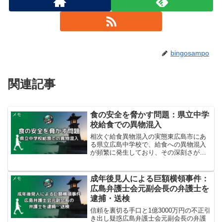
bingosampo
関連記事
食の安全を脅かす問題：県立中学
メモ
校給食での異物混入
相次ぐ給食異物混入の実態東広島市にあ
る県立広島中学校で、給食への異物混入
が頻繁に発生しており、その深刻さが浮
き彫りになっています。2022年度以降、
確認された異物混入は合計で57件に上
り、特に2025年度に入ってからも4月から
成年後見人による巨額横領事件：
メモ
9月10日まで...
広島弁護士会元副会長の弁護士を
逮捕・送検
信頼を裏切る手口と1億3000万円の不正引
き出し疑惑広島弁護士会元副会長の弁護