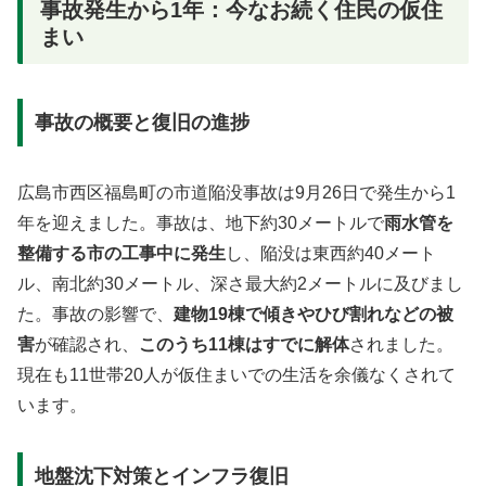
事故発生から1年：今なお続く住民の仮住
まい
事故の概要と復旧の進捗
広島市西区福島町の市道陥没事故は9月26日で発生から1
年を迎えました。事故は、地下約30メートルで
雨水管を
整備する市の工事中に発生
し、陥没は東西約40メート
ル、南北約30メートル、深さ最大約2メートルに及びまし
た。事故の影響で、
建物19棟で傾きやひび割れなどの被
害
が確認され、
このうち11棟はすでに解体
されました。
現在も11世帯20人が仮住まいでの生活を余儀なくされて
います。
地盤沈下対策とインフラ復旧