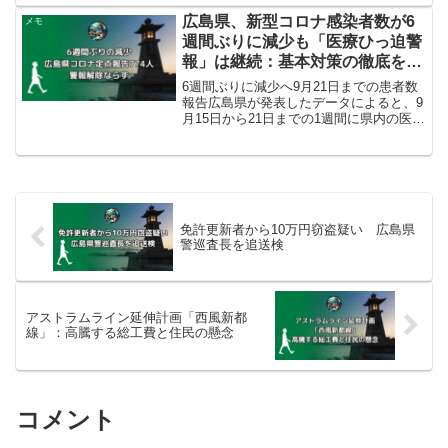
維持整備・製造基盤（民間の誘致を含
む）で、防衛生産・技術基盤を担う企業
広島県、新型コロナ感染者数が6
メモ
の誘致や防衛装備庁研究...
週間ぶりに減少も「医療ひっ迫警
報」は継続：基本対策の徹底を呼
びかけ
6週間ぶりに減少へ9月21日までの患者数
報告広島県が発表したデータによると、9
月15日から21日までの1週間に県内の医療
機関から報告された新型コロナウイルス
の新規感染者数は、6週ぶりに減少に転じ
ました。県内の94の医療機関から報告さ
れた患者...
免許更新者から10万円窃盗疑い 広島県
警巡査長を追送検
アストラムライン延伸計画「西風新都
線」：高騰する総工費と住民の懸念
コメント