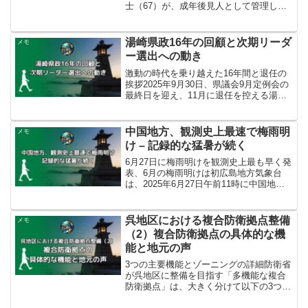
士（67）が、成年後見人として管理して
いた財産から現金を横領した業務上横領
の疑いで逮捕・送検されました。この弁
護士は、2018年11月に、家庭裁判所から
湯崎県政16年の回顧と次期リーダ
メモ
成年後見人...
ー選出への動き
激動の時代を乗り越えた16年間と退任の
挨拶2025年9月30日、県議会9月定例会の
最終日を迎え、11月に退任を控える湯崎
英彦知事が最後の挨拶を行いました。知
事は16年前の就任当時を振り返り、リー
マンショックによる世界的な大不況の荒
中国地方、観測史上最速で梅雨明
メモ
波の中で職...
け – 記録的な猛暑が続く
6月27日に梅雨明けを観測史上最も早く発
表、6月の梅雨明けは初広島地方気象台
は、2025年6月27日午前11時に中国地方
が梅雨明けしたとみられると発表しまし
た。これは観測史上最も早く、6月の梅雨
明けは初めてのことです。中国地方の梅
呉地区における複合防衛拠点整備
メモ
雨明けは、...
（2）複合防衛拠点の具体的な機
能と地元の声
3つの主要機能とゾーニングの詳細防衛省
が呉地区に整備を目指す「多機能な複合
防衛拠点」は、大きく分けて以下の3つの
機能を持ちます。一つ目は装備品などの