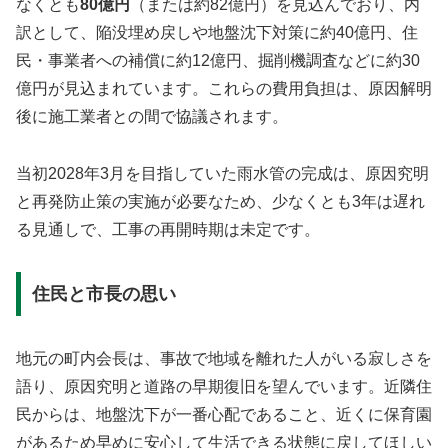
なくとも
80億円
（または約82億円）を見込んでおり、内
訳として、陥没埋め戻しや地盤沈下対策に約40億円、住
民・事業者への補償に約12億円、掘削機調査などに約30
億円が見込まれています。これらの費用負担は、原因解明
後に施工業者との間で協議されます。
当初2028年3月を目指していた雨水管の完成は、原因究明
と再発防止策の実施が必要なため、少なくとも3年は遅れ
る見通しで、工事の再開時期は未定です。
住民と市長の思い
地元の町内会長は、事故で地域を離れた人がいる寂しさを
語り、原因究明と道路の早期復旧を望んでいます。近隣住
民からは、地盤沈下が一番心配であること、近くに保育園
があるため早めに安心して生活できる状態に戻してほしい