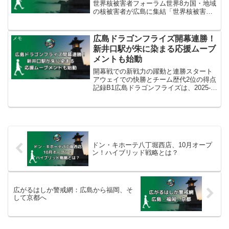
世界核被害者フォーラム世界8カ国・地域
の核被害者が広島に集結「世界核被害者
フォーラム」が、2025年10月5日から6日
の2日間にわたり、広島市中区のJMSアス
テールプラザで開催されました。このフ
広島ドラゴンフライズ開幕連勝！
メモ
ォーラ...
新井口駅が朱に染まる応援ムーブ
メントも始動
開幕戦での新戦力の躍動と連勝スタート
アウェイでの快勝とチーム歴代2位の得点
記録B1広島ドラゴンフライズは、2025-
26シーズンの開幕カードにおいて、アウ
ェイで川崎ブレイブサンダースと対戦
し、4年ぶりの開幕戦勝利を含む連勝で好
スタートを切り...
ドン・キホーテ八丁堀西店、10月オープ
ン！ハイブリッド戦略とは？
広がるはしか警戒網：広島から福岡、そ
して京都へ