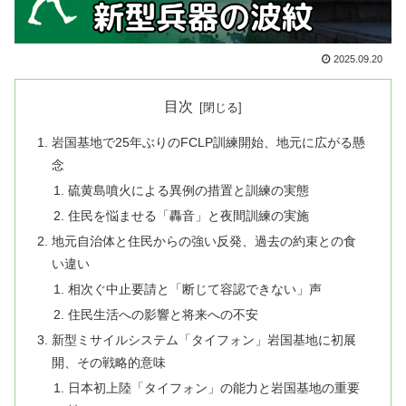
2025.09.20
目次
岩国基地で25年ぶりのFCLP訓練開始、地元に広がる懸
念
硫黄島噴火による異例の措置と訓練の実態
住民を悩ませる「轟音」と夜間訓練の実施
地元自治体と住民からの強い反発、過去の約束との食
い違い
相次ぐ中止要請と「断じて容認できない」声
住民生活への影響と将来への不安
新型ミサイルシステム「タイフォン」岩国基地に初展
開、その戦略的意味
日本初上陸「タイフォン」の能力と岩国基地の重要