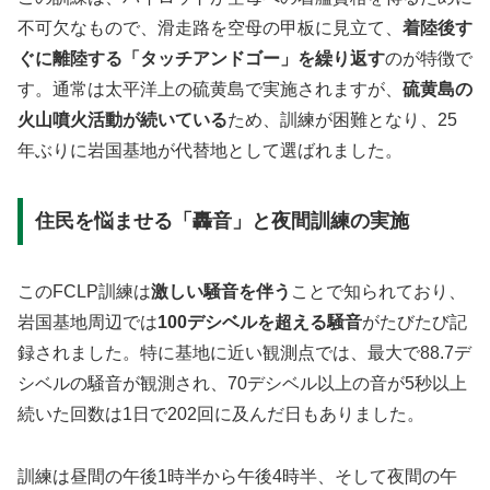
不可欠なもので、滑走路を空母の甲板に見立て、
着陸後す
ぐに離陸する「タッチアンドゴー」を繰り返す
のが特徴で
す。通常は太平洋上の硫黄島で実施されますが、
硫黄島の
火山噴火活動が続いている
ため、訓練が困難となり、25
年ぶりに岩国基地が代替地として選ばれました。
住民を悩ませる「轟音」と夜間訓練の実施
このFCLP訓練は
激しい騒音を伴う
ことで知られており、
岩国基地周辺では
100デシベルを超える騒音
がたびたび記
録されました。特に基地に近い観測点では、最大で88.7デ
シベルの騒音が観測され、70デシベル以上の音が5秒以上
続いた回数は1日で202回に及んだ日もありました。
訓練は昼間の午後1時半から午後4時半、そして夜間の午