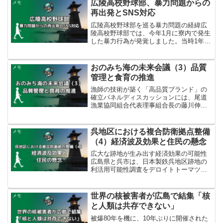
これは全国的にも珍しい取り組みとされ
広陵高校野球部、暴力問題からの
メモ
ています。広告媒体となる...
再出発とSNS対応
広陵高校野球部を巡る暴力問題の経緯広
陵高校野球部では、今年1月に寮内で発生
した暴力行為が発覚しました。当時1年生
の部員が禁止されていたカップ麺を食べ
たことを理由に、上級生が不適切な暴力
を伴う行為を行ったとされ、日本高校野
おのみち海の未来会議（3）品質
メモ
球連盟から厳重注意を...
管理と食育の推進
漁師の技術が築く「高品質ブランド」の
確立パネルディスカッションには、尾道
漁業協同組合代表理事組合長の藤川伸一
氏が登壇しました。藤川組合長は、海藻
がなくなる「磯焼け」など生態系の変化
を感じているとしつつ、稚魚放流などの
呉地区における複合防衛拠点整備
メモ
資源造成事業が尾道漁業の...
（4）経済波及効果と住民の懸念
広大な跡地が生み出す経済効果の可能性
広島県と呉市は、日本製鉄呉地区跡地の
利活用可能性調査をデロイトトーマツコ
ンサルティング合同会社に委託し、有望
な成長産業としてエネルギー産業拠点、
デジタル産業拠点、造船産業拠点の3分野
世界の核被害者が広島で結集「核
メモ
を特定しました。これら...
と人類は共存できない」
被爆80年を機に、10年ぶりに開催された