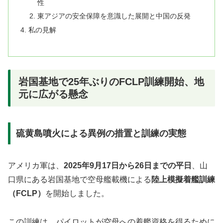
性
東アジアの安全保障を意識した展開と中国の反発
私の見解
岩国基地で25年ぶりのFCLP訓練開始、地
元に広がる懸念
硫黄島噴火による異例の措置と訓練の実態
アメリカ軍は、
2025年9月17日から26日までの平日
、山
口県にある岩国基地で空母艦載機による
陸上模擬着艦訓練
（FCLP）
を開始しました。
この訓練は、パイロットが空母への着艦資格を得るために