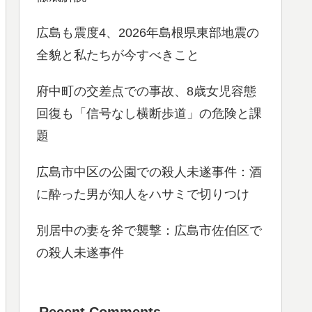
広島も震度4、2026年島根県東部地震の
全貌と私たちが今すべきこと
府中町の交差点での事故、8歳女児容態
回復も「信号なし横断歩道」の危険と課
題
広島市中区の公園での殺人未遂事件：酒
に酔った男が知人をハサミで切りつけ
別居中の妻を斧で襲撃：広島市佐伯区で
の殺人未遂事件
Recent Comments