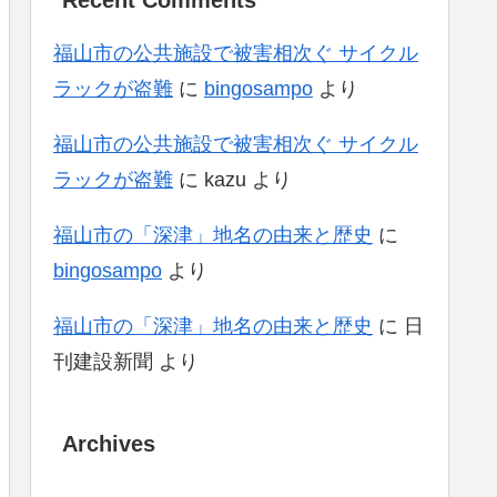
福山市の公共施設で被害相次ぐ サイクル
ラックが盗難
に
bingosampo
より
福山市の公共施設で被害相次ぐ サイクル
ラックが盗難
に
kazu
より
福山市の「深津」地名の由来と歴史
に
bingosampo
より
福山市の「深津」地名の由来と歴史
に
日
刊建設新聞
より
Archives