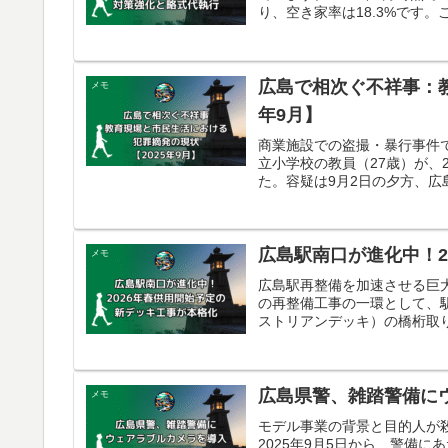
り、空き家率は18.3%です。これ
広島で相次ぐ不祥事：教
メモ
年9月】
商業施設での盗撮・暴行事件
立小学校の教員（27歳）が、
た。容疑は9月2日の夕方、広島
広島駅南口が進化中！2
メモ
広島駅再整備を加速させる巨
の再整備工事の一環として、
ストリアンデッキ）の橋桁取り付
広島県警、雑踏警備に
メモ
モデル事業の背景と目的人が
2025年9月5日から、警備