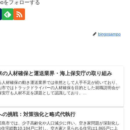
ampoをフォローする
bingosampo
来の人材確保と運送業界・海上保安庁の取り組み
る人材確保の動き運送業界では依然として人手不足が続いており、
山市ではトラックドライバーの人材確保を目的とした就職説明会が
安庁も人材不足を課題として認識しており、...
への挑戦：対策強化と略式代執行
田島市では、少子高齢化や人口減少に伴い、空き家問題が深刻化し
の住宅総数10,184戸に対し、空き家と見られる住宅は1,865戸に上