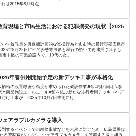
は2015年8月時点...
育現場と市民生活における犯罪摘発の現状【2025
で小学校教員を再逮捕計画的な盗撮行為と逃走時の暴行容疑広島市
2025年9月22日に性的姿態等撮影と暴行の疑いで再逮捕されまし
市中区の商業施設内で、10代の女...
026年春供用開始予定の新デッキ工事が本格化
大橋桁の設置厳密な精度が求められた架設作業JR広島駅南口広場
駅と商業施設エールエールA館を結ぶ新たな歩行者用デッキ（ペデ
け工事が、2025年10月7日未明に行...
ウェアラブルカメラを導入
殺到するイベントでの雑踏事故などを未然に防ぐため、広島県警は
にあたる警察官が小型の「ウェアラブルカメラ」を装着する取り組み