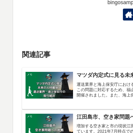
bingos
関連記事
マツダ内定式に見る未
メモ
運送業界と海上保安庁におけ
この問題に対応するため、福
開催されました。また、海上保
江田島市、空き家問題
メモ
増加する空き家と市の現状江
ています。2021年7月時点で