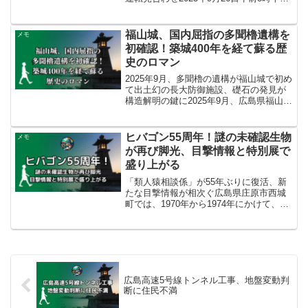
ろ、広島県福山市のJR福塩線新市駅近く
にある地蔵踏切で、福山駅発府中駅行き
の下り普通列車（4両編成）と中年とみら
福山城、国内屈指の多聞櫓遺構を
メモ
れる女性が...
初確認！築城400年を経て蘇る歴
史のロマン
2025年9月、多聞櫓の遺構が福山城で初め
て出土幻の長大防御施設、礎石の発見が
構造解明の鍵に2025年9月、広島県福山市
の福山城跡において、長屋状の防御施設
である多聞櫓（たもんやぐら）の遺構
が、発掘調査により初めて確認され、9月
ヒバゴン55周年！謎の未確認生物
メモ
26日に報道...
が再び脚光、目撃情報と特別展で
盛り上がる
「類人猿相談係」が55年ぶりに復活、新
たな目撃情報が相次ぐ広島県庄原市西城
町では、1970年から1974年にかけて、体
長約1.6メートルで全身が茶褐色または黒
色の毛に覆われ、二足歩行するとされる
未確認生物「ヒバゴン」の目撃情報が29
件寄せら...
広島高速5号線トンネル工事、地盤変動判
断に住民不満