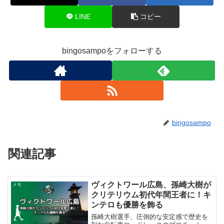
LINE
コピー
bingosampoをフォローする
bingosampo
関連記事
ヴィクトワール広島、孫崎大樹が
メモ
クリテリウム初代年間王者に！キ
ンテロも優勝を飾る
孫崎大樹選手、圧倒的な安定感で歴史を