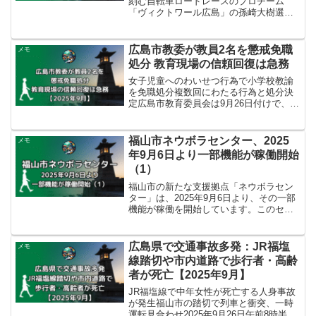
刻む自転車ロードレースのプロチーム
「ヴィクトワール広島」の孫崎大樹選手
が、市街地を舞台とするクリテリウム競
技で、Jクリテリウムツアー（JCT）初の
年間総合優勝者という栄誉に輝きまし
広島市教委が教員2名を懲戒免職
メモ
た。移籍1年目ながら、3...
処分 教育現場の信頼回復は急務
女子児童へのわいせつ行為で小学校教諭
を免職処分複数回にわたる行為と処分決
定広島市教育委員会は9月26日付けで、勤
務先の小学校の教室で女子児童にわいせ
つな行為をしたとして起訴された市立小
学校教諭（39歳）を懲戒免職処分にしま
福山市ネウボラセンター、2025
メモ
した。被告は今年2...
年9月6日より一部機能が稼働開始
（1）
福山市の新たな支援拠点「ネウボラセン
ター」は、2025年9月6日より、その一部
機能が稼働を開始しています。このセン
ターは、妊娠期から若者期（30代）まで
を対象に、相談、各種手続、交流・居場
所事業を一体的に提供することを目的と
広島県で交通事故多発：JR福塩
メモ
しています。特に...
線踏切や市内道路で歩行者・高齢
者が死亡【2025年9月】
JR福塩線で中年女性が死亡する人身事故
が発生福山市の踏切で列車と衝突、一時
運転見合わせ2025年9月26日午前8時半ご