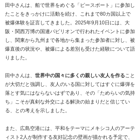
田中さんは、船で世界をめぐる「ピースボート」に参加し
たことをきっかけに活動を続け、これまで80カ国以上で
被爆体験を証言してきました。2025年9月10日には、大
阪・関西万博の国連パビリオンで行われたイベントに参加
し、関東から九州まで各地から集まった参加者に対し、被
爆直後の状況や、被爆による差別も受けた経験について語
りました。
田中さんは、
世界中の国々に多くの親しい友人を作る
こと
が大切だと強調し、友人のいる国に対してはすぐに爆弾を
落とす気にはならないはずであり、その「ためらいの気持
ち」こそが真剣な外交による解決の始まりだと信じてい
る、との考えを示しました。
また、広島空港には、平和をテーマにメキシコ人のアーテ
ィスト2人が制作する友好記念の壁画が描かれる予定で、